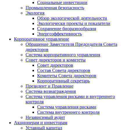
Социальные инвестиции
Промышленная безопасность
Экология
Обзор экологической деятельности
Экологически проекты и показатели
Сохранение биоразнообразия
Энергоэффективность
Корпоративное управление
Обращение Заместителя Председателя Совета
директоров
Система корпоративного управления
Совет директоров и комитеты
Совет директоров
Состав Совета директоров
Комитеты Совета директоров
Корпоративный секретарь
Президент и Правление
Система вознаграждения
Система управления рисками и внутреннего
контроля
Система управления рисками
Система внутреннего контроля
Независимый аудит
Акционерам и инвесторам
Уставный капитал