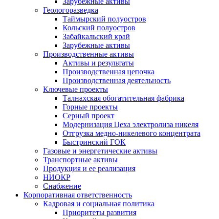
Зарубежные активы
Геологоразведка
Таймырский полуостров
Кольский полуостров
Забайкальский край
Зарубежные активы
Производственные активы
Активы и результаты
Производственная цепочка
Производственная деятельность
Ключевые проекты
Талнахская обогатительная фабрика
Горные проекты
Серный проект
Модернизация Цеха электролиза никеля
Отгрузка медно-никелевого концентрата
Быстринский ГОК
Газовые и энергетические активы
Транспортные активы
Продукция и ее реализация
НИОКР
Снабжение
Корпоративная ответственность
Кадровая и социальная политика
Приоритеты развития