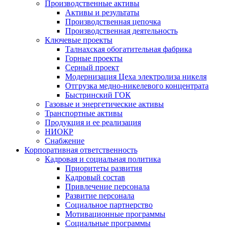
Производственные активы
Активы и результаты
Производственная цепочка
Производственная деятельность
Ключевые проекты
Талнахская обогатительная фабрика
Горные проекты
Серный проект
Модернизация Цеха электролиза никеля
Отгрузка медно-никелевого концентрата
Быстринский ГОК
Газовые и энергетические активы
Транспортные активы
Продукция и ее реализация
НИОКР
Снабжение
Корпоративная ответственность
Кадровая и социальная политика
Приоритеты развития
Кадровый состав
Привлечение персонала
Развитие персонала
Социальное партнерство
Мотивационные программы
Социальные программы