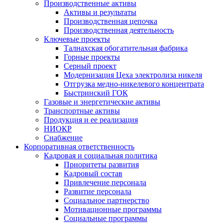
Производственные активы
Активы и результаты
Производственная цепочка
Производственная деятельность
Ключевые проекты
Талнахская обогатительная фабрика
Горные проекты
Серный проект
Модернизация Цеха электролиза никеля
Отгрузка медно-никелевого концентрата
Быстринский ГОК
Газовые и энергетические активы
Транспортные активы
Продукция и ее реализация
НИОКР
Снабжение
Корпоративная ответственность
Кадровая и социальная политика
Приоритеты развития
Кадровый состав
Привлечение персонала
Развитие персонала
Социальное партнерство
Мотивационные программы
Социальные программы