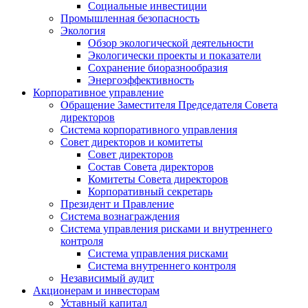
Социальные инвестиции
Промышленная безопасность
Экология
Обзор экологической деятельности
Экологически проекты и показатели
Сохранение биоразнообразия
Энергоэффективность
Корпоративное управление
Обращение Заместителя Председателя Совета
директоров
Система корпоративного управления
Совет директоров и комитеты
Совет директоров
Состав Совета директоров
Комитеты Совета директоров
Корпоративный секретарь
Президент и Правление
Система вознаграждения
Система управления рисками и внутреннего
контроля
Система управления рисками
Система внутреннего контроля
Независимый аудит
Акционерам и инвесторам
Уставный капитал