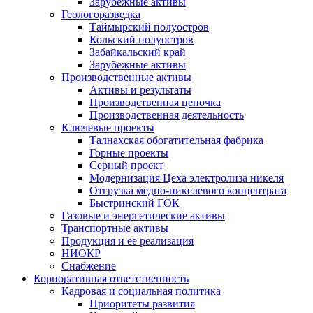
Зарубежные активы
Геологоразведка
Таймырский полуостров
Кольский полуостров
Забайкальский край
Зарубежные активы
Производственные активы
Активы и результаты
Производственная цепочка
Производственная деятельность
Ключевые проекты
Талнахская обогатительная фабрика
Горные проекты
Серный проект
Модернизация Цеха электролиза никеля
Отгрузка медно-никелевого концентрата
Быстринский ГОК
Газовые и энергетические активы
Транспортные активы
Продукция и ее реализация
НИОКР
Снабжение
Корпоративная ответственность
Кадровая и социальная политика
Приоритеты развития