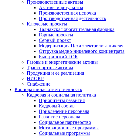
Производственные активы
Активы и результаты
Производственная цепочка
Производственная деятельность
Ключевые проекты
Талнахская обогатительная фабрика
Горные проекты
Серный проект
Модернизация Цеха электролиза никеля
Отгрузка медно-никелевого концентрата
Быстринский ГОК
Газовые и энергетические активы
Транспортные активы
Продукция и ее реализация
НИОКР
Снабжение
Корпоративная ответственность
Кадровая и социальная политика
Приоритеты развития
Кадровый состав
Привлечение персонала
Развитие персонала
Социальное партнерство
Мотивационные программы
Социальные программы