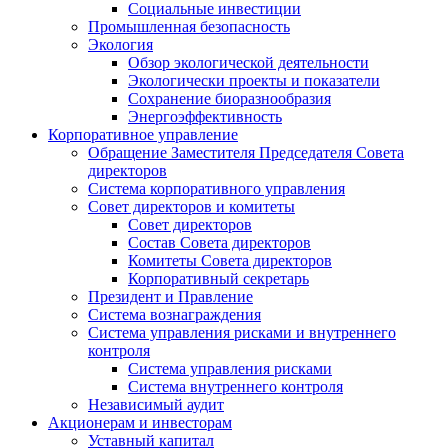
Социальные инвестиции
Промышленная безопасность
Экология
Обзор экологической деятельности
Экологически проекты и показатели
Сохранение биоразнообразия
Энергоэффективность
Корпоративное управление
Обращение Заместителя Председателя Совета
директоров
Система корпоративного управления
Совет директоров и комитеты
Совет директоров
Состав Совета директоров
Комитеты Совета директоров
Корпоративный секретарь
Президент и Правление
Система вознаграждения
Система управления рисками и внутреннего
контроля
Система управления рисками
Система внутреннего контроля
Независимый аудит
Акционерам и инвесторам
Уставный капитал