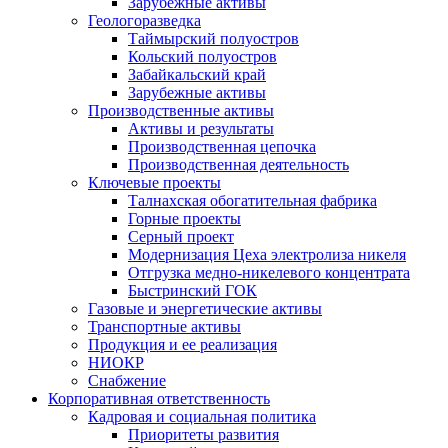
Зарубежные активы
Геологоразведка
Таймырский полуостров
Кольский полуостров
Забайкальский край
Зарубежные активы
Производственные активы
Активы и результаты
Производственная цепочка
Производственная деятельность
Ключевые проекты
Талнахская обогатительная фабрика
Горные проекты
Серный проект
Модернизация Цеха электролиза никеля
Отгрузка медно-никелевого концентрата
Быстринский ГОК
Газовые и энергетические активы
Транспортные активы
Продукция и ее реализация
НИОКР
Снабжение
Корпоративная ответственность
Кадровая и социальная политика
Приоритеты развития