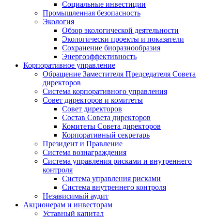
Социальные инвестиции
Промышленная безопасность
Экология
Обзор экологической деятельности
Экологически проекты и показатели
Сохранение биоразнообразия
Энергоэффективность
Корпоративное управление
Обращение Заместителя Председателя Совета
директоров
Система корпоративного управления
Совет директоров и комитеты
Совет директоров
Состав Совета директоров
Комитеты Совета директоров
Корпоративный секретарь
Президент и Правление
Система вознаграждения
Система управления рисками и внутреннего
контроля
Система управления рисками
Система внутреннего контроля
Независимый аудит
Акционерам и инвесторам
Уставный капитал