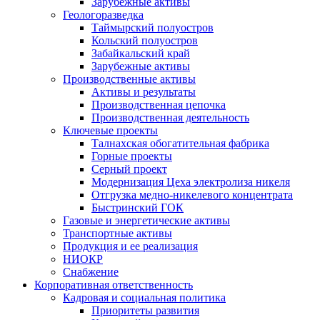
Зарубежные активы
Геологоразведка
Таймырский полуостров
Кольский полуостров
Забайкальский край
Зарубежные активы
Производственные активы
Активы и результаты
Производственная цепочка
Производственная деятельность
Ключевые проекты
Талнахская обогатительная фабрика
Горные проекты
Серный проект
Модернизация Цеха электролиза никеля
Отгрузка медно-никелевого концентрата
Быстринский ГОК
Газовые и энергетические активы
Транспортные активы
Продукция и ее реализация
НИОКР
Снабжение
Корпоративная ответственность
Кадровая и социальная политика
Приоритеты развития