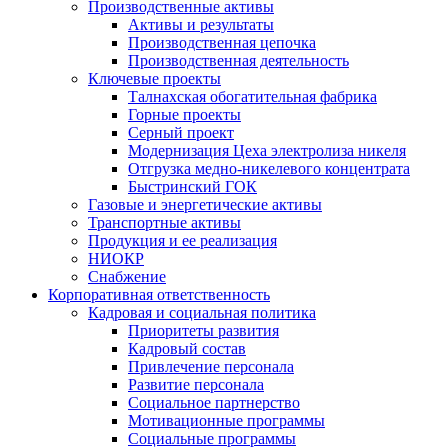
Производственные активы
Активы и результаты
Производственная цепочка
Производственная деятельность
Ключевые проекты
Талнахская обогатительная фабрика
Горные проекты
Серный проект
Модернизация Цеха электролиза никеля
Отгрузка медно-никелевого концентрата
Быстринский ГОК
Газовые и энергетические активы
Транспортные активы
Продукция и ее реализация
НИОКР
Снабжение
Корпоративная ответственность
Кадровая и социальная политика
Приоритеты развития
Кадровый состав
Привлечение персонала
Развитие персонала
Социальное партнерство
Мотивационные программы
Социальные программы