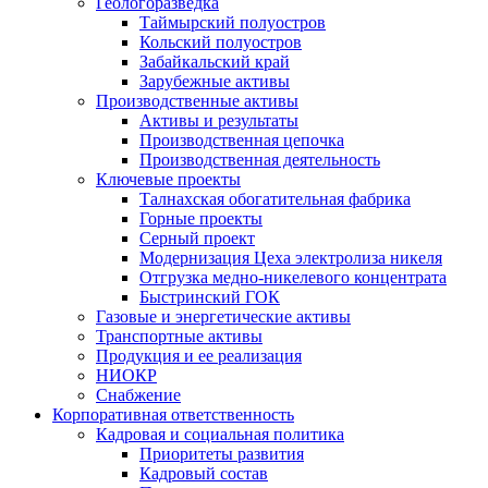
Геологоразведка
Таймырский полуостров
Кольский полуостров
Забайкальский край
Зарубежные активы
Производственные активы
Активы и результаты
Производственная цепочка
Производственная деятельность
Ключевые проекты
Талнахская обогатительная фабрика
Горные проекты
Серный проект
Модернизация Цеха электролиза никеля
Отгрузка медно-никелевого концентрата
Быстринский ГОК
Газовые и энергетические активы
Транспортные активы
Продукция и ее реализация
НИОКР
Снабжение
Корпоративная ответственность
Кадровая и социальная политика
Приоритеты развития
Кадровый состав