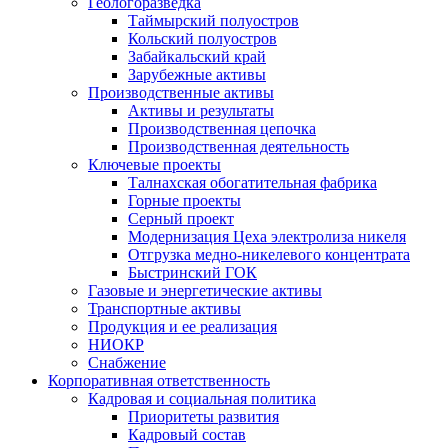
Геологоразведка
Таймырский полуостров
Кольский полуостров
Забайкальский край
Зарубежные активы
Производственные активы
Активы и результаты
Производственная цепочка
Производственная деятельность
Ключевые проекты
Талнахская обогатительная фабрика
Горные проекты
Серный проект
Модернизация Цеха электролиза никеля
Отгрузка медно-никелевого концентрата
Быстринский ГОК
Газовые и энергетические активы
Транспортные активы
Продукция и ее реализация
НИОКР
Снабжение
Корпоративная ответственность
Кадровая и социальная политика
Приоритеты развития
Кадровый состав