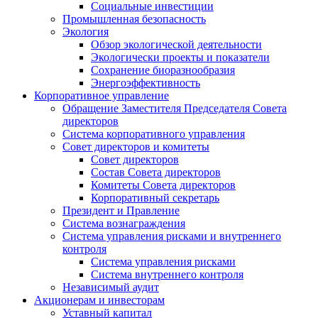
Социальные инвестиции
Промышленная безопасность
Экология
Обзор экологической деятельности
Экологически проекты и показатели
Сохранение биоразнообразия
Энергоэффективность
Корпоративное управление
Обращение Заместителя Председателя Совета
директоров
Система корпоративного управления
Совет директоров и комитеты
Совет директоров
Состав Совета директоров
Комитеты Совета директоров
Корпоративный секретарь
Президент и Правление
Система вознаграждения
Система управления рисками и внутреннего
контроля
Система управления рисками
Система внутреннего контроля
Независимый аудит
Акционерам и инвесторам
Уставный капитал