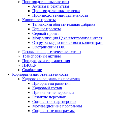
Производственные активы
Активы и результаты
Производственная цепочка
Производственная деятельность
Ключевые проекты
Талнахская обогатительная фабрика
Горные проекты
Серный проект
Модернизация Цеха электролиза никеля
Отгрузка медно-никелевого концентрата
Быстринский ГОК
Газовые и энергетические активы
Транспортные активы
Продукция и ее реализация
НИОКР
Снабжение
Корпоративная ответственность
Кадровая и социальная политика
Приоритеты развития
Кадровый состав
Привлечение персонала
Развитие персонала
Социальное партнерство
Мотивационные программы
Социальные программы