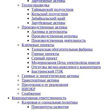
Зарубежные активы
Геологоразведка
Таймырский полуостров
Кольский полуостров
Забайкальский край
Зарубежные активы
Производственные активы
Активы и результаты
Производственная цепочка
Производственная деятельность
Ключевые проекты
Талнахская обогатительная фабрика
Горные проекты
Серный проект
Модернизация Цеха электролиза никеля
Отгрузка медно-никелевого концентрата
Быстринский ГОК
Газовые и энергетические активы
Транспортные активы
Продукция и ее реализация
НИОКР
Снабжение
Корпоративная ответственность
Кадровая и социальная политика
Приоритеты развития