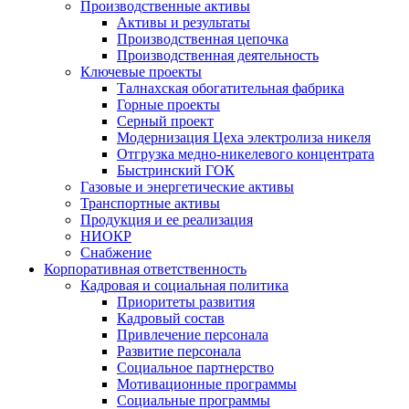
Производственные активы
Активы и результаты
Производственная цепочка
Производственная деятельность
Ключевые проекты
Талнахская обогатительная фабрика
Горные проекты
Серный проект
Модернизация Цеха электролиза никеля
Отгрузка медно-никелевого концентрата
Быстринский ГОК
Газовые и энергетические активы
Транспортные активы
Продукция и ее реализация
НИОКР
Снабжение
Корпоративная ответственность
Кадровая и социальная политика
Приоритеты развития
Кадровый состав
Привлечение персонала
Развитие персонала
Социальное партнерство
Мотивационные программы
Социальные программы