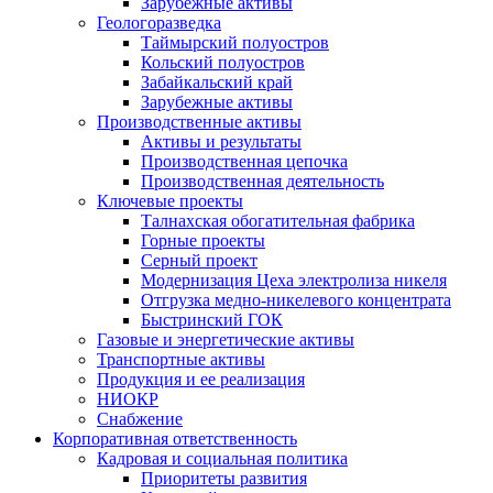
Зарубежные активы
Геологоразведка
Таймырский полуостров
Кольский полуостров
Забайкальский край
Зарубежные активы
Производственные активы
Активы и результаты
Производственная цепочка
Производственная деятельность
Ключевые проекты
Талнахская обогатительная фабрика
Горные проекты
Серный проект
Модернизация Цеха электролиза никеля
Отгрузка медно-никелевого концентрата
Быстринский ГОК
Газовые и энергетические активы
Транспортные активы
Продукция и ее реализация
НИОКР
Снабжение
Корпоративная ответственность
Кадровая и социальная политика
Приоритеты развития