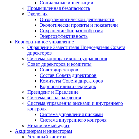
Социальные инвестиции
Промышленная безопасность
Экология
Обзор экологической деятельности
Экологически проекты и показатели
Сохранение биоразнообразия
Энергоэффективность
Корпоративное управление
Обращение Заместителя Председателя Совета
директоров
Система корпоративного управления
Совет директоров и комитеты
Совет директоров
Состав Совета директоров
Комитеты Совета директоров
Корпоративный секретарь
Президент и Правление
Система вознаграждения
Система управления рисками и внутреннего
контроля
Система управления рисками
Система внутреннего контроля
Независимый аудит
Акционерам и инвесторам
Уставный капитал