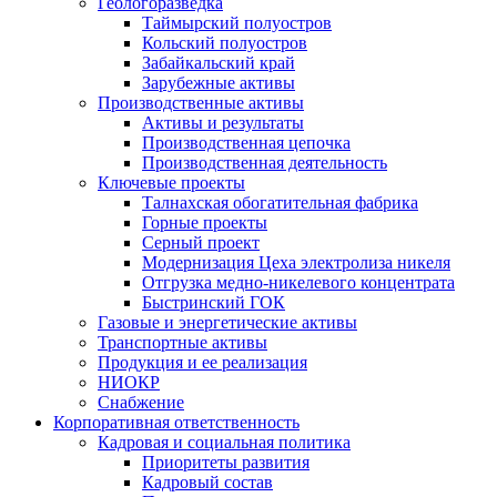
Геологоразведка
Таймырский полуостров
Кольский полуостров
Забайкальский край
Зарубежные активы
Производственные активы
Активы и результаты
Производственная цепочка
Производственная деятельность
Ключевые проекты
Талнахская обогатительная фабрика
Горные проекты
Серный проект
Модернизация Цеха электролиза никеля
Отгрузка медно-никелевого концентрата
Быстринский ГОК
Газовые и энергетические активы
Транспортные активы
Продукция и ее реализация
НИОКР
Снабжение
Корпоративная ответственность
Кадровая и социальная политика
Приоритеты развития
Кадровый состав