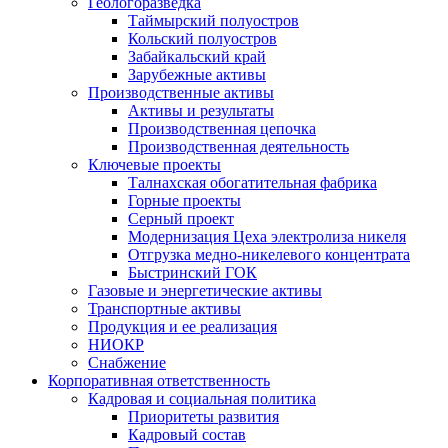
Геологоразведка
Таймырский полуостров
Кольский полуостров
Забайкальский край
Зарубежные активы
Производственные активы
Активы и результаты
Производственная цепочка
Производственная деятельность
Ключевые проекты
Талнахская обогатительная фабрика
Горные проекты
Серный проект
Модернизация Цеха электролиза никеля
Отгрузка медно-никелевого концентрата
Быстринский ГОК
Газовые и энергетические активы
Транспортные активы
Продукция и ее реализация
НИОКР
Снабжение
Корпоративная ответственность
Кадровая и социальная политика
Приоритеты развития
Кадровый состав