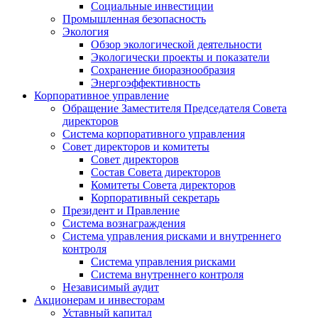
Социальные инвестиции
Промышленная безопасность
Экология
Обзор экологической деятельности
Экологически проекты и показатели
Сохранение биоразнообразия
Энергоэффективность
Корпоративное управление
Обращение Заместителя Председателя Совета
директоров
Система корпоративного управления
Совет директоров и комитеты
Совет директоров
Состав Совета директоров
Комитеты Совета директоров
Корпоративный секретарь
Президент и Правление
Система вознаграждения
Система управления рисками и внутреннего
контроля
Система управления рисками
Система внутреннего контроля
Независимый аудит
Акционерам и инвесторам
Уставный капитал