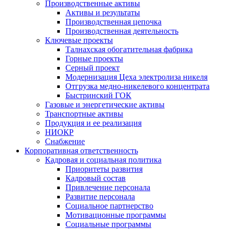
Производственные активы
Активы и результаты
Производственная цепочка
Производственная деятельность
Ключевые проекты
Талнахская обогатительная фабрика
Горные проекты
Серный проект
Модернизация Цеха электролиза никеля
Отгрузка медно-никелевого концентрата
Быстринский ГОК
Газовые и энергетические активы
Транспортные активы
Продукция и ее реализация
НИОКР
Снабжение
Корпоративная ответственность
Кадровая и социальная политика
Приоритеты развития
Кадровый состав
Привлечение персонала
Развитие персонала
Социальное партнерство
Мотивационные программы
Социальные программы