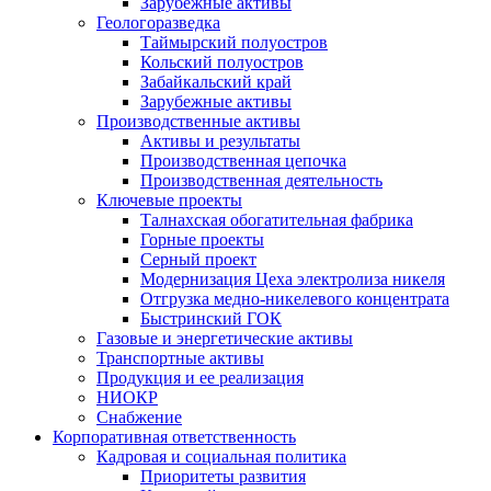
Зарубежные активы
Геологоразведка
Таймырский полуостров
Кольский полуостров
Забайкальский край
Зарубежные активы
Производственные активы
Активы и результаты
Производственная цепочка
Производственная деятельность
Ключевые проекты
Талнахская обогатительная фабрика
Горные проекты
Серный проект
Модернизация Цеха электролиза никеля
Отгрузка медно-никелевого концентрата
Быстринский ГОК
Газовые и энергетические активы
Транспортные активы
Продукция и ее реализация
НИОКР
Снабжение
Корпоративная ответственность
Кадровая и социальная политика
Приоритеты развития