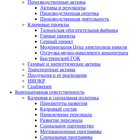
Производственные активы
Активы и результаты
Производственная цепочка
Производственная деятельность
Ключевые проекты
Талнахская обогатительная фабрика
Горные проекты
Серный проект
Модернизация Цеха электролиза никеля
Отгрузка медно-никелевого концентрата
Быстринский ГОК
Газовые и энергетические активы
Транспортные активы
Продукция и ее реализация
НИОКР
Снабжение
Корпоративная ответственность
Кадровая и социальная политика
Приоритеты развития
Кадровый состав
Привлечение персонала
Развитие персонала
Социальное партнерство
Мотивационные программы
Социальные программы