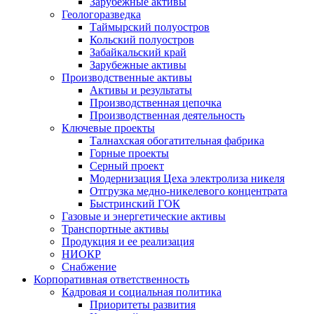
Зарубежные активы
Геологоразведка
Таймырский полуостров
Кольский полуостров
Забайкальский край
Зарубежные активы
Производственные активы
Активы и результаты
Производственная цепочка
Производственная деятельность
Ключевые проекты
Талнахская обогатительная фабрика
Горные проекты
Серный проект
Модернизация Цеха электролиза никеля
Отгрузка медно-никелевого концентрата
Быстринский ГОК
Газовые и энергетические активы
Транспортные активы
Продукция и ее реализация
НИОКР
Снабжение
Корпоративная ответственность
Кадровая и социальная политика
Приоритеты развития