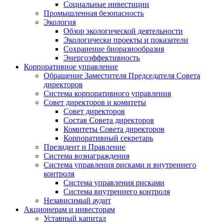
Социальные инвестиции
Промышленная безопасность
Экология
Обзор экологической деятельности
Экологически проекты и показатели
Сохранение биоразнообразия
Энергоэффективность
Корпоративное управление
Обращение Заместителя Председателя Совета
директоров
Система корпоративного управления
Совет директоров и комитеты
Совет директоров
Состав Совета директоров
Комитеты Совета директоров
Корпоративный секретарь
Президент и Правление
Система вознаграждения
Система управления рисками и внутреннего
контроля
Система управления рисками
Система внутреннего контроля
Независимый аудит
Акционерам и инвесторам
Уставный капитал