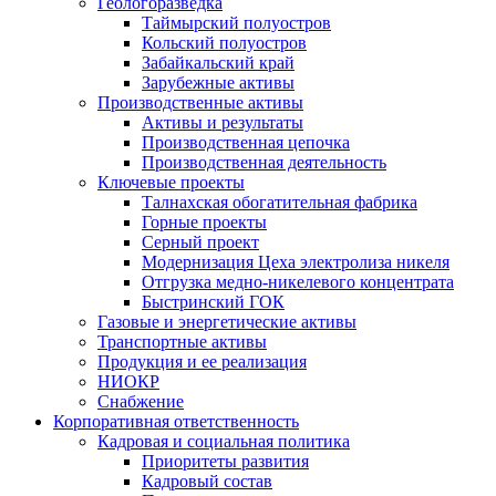
Геологоразведка
Таймырский полуостров
Кольский полуостров
Забайкальский край
Зарубежные активы
Производственные активы
Активы и результаты
Производственная цепочка
Производственная деятельность
Ключевые проекты
Талнахская обогатительная фабрика
Горные проекты
Серный проект
Модернизация Цеха электролиза никеля
Отгрузка медно-никелевого концентрата
Быстринский ГОК
Газовые и энергетические активы
Транспортные активы
Продукция и ее реализация
НИОКР
Снабжение
Корпоративная ответственность
Кадровая и социальная политика
Приоритеты развития
Кадровый состав