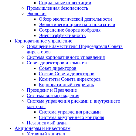
Социальные инвестиции
Промышленная безопасность
Экология
Обзор экологической деятельности
Экологически проекты и показатели
Сохранение биоразнообразия
Энергоэффективность
Корпоративное управление
Обращение Заместителя Председателя Совета
директоров
Система корпоративного управления
Совет директоров и комитеты
Совет директоров
Состав Совета директоров
Комитеты Совета директоров
Корпоративный секретарь
Президент и Правление
Система вознаграждения
Система управления рисками и внутреннего
контроля
Система управления рисками
Система внутреннего контроля
Независимый аудит
Акционерам и инвесторам
Уставный капитал