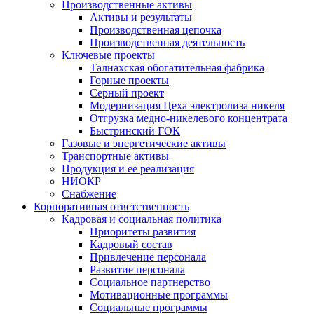
Производственные активы
Активы и результаты
Производственная цепочка
Производственная деятельность
Ключевые проекты
Талнахская обогатительная фабрика
Горные проекты
Серный проект
Модернизация Цеха электролиза никеля
Отгрузка медно-никелевого концентрата
Быстринский ГОК
Газовые и энергетические активы
Транспортные активы
Продукция и ее реализация
НИОКР
Снабжение
Корпоративная ответственность
Кадровая и социальная политика
Приоритеты развития
Кадровый состав
Привлечение персонала
Развитие персонала
Социальное партнерство
Мотивационные программы
Социальные программы