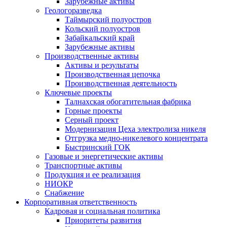
Зарубежные активы
Геологоразведка
Таймырский полуостров
Кольский полуостров
Забайкальский край
Зарубежные активы
Производственные активы
Активы и результаты
Производственная цепочка
Производственная деятельность
Ключевые проекты
Талнахская обогатительная фабрика
Горные проекты
Серный проект
Модернизация Цеха электролиза никеля
Отгрузка медно-никелевого концентрата
Быстринский ГОК
Газовые и энергетические активы
Транспортные активы
Продукция и ее реализация
НИОКР
Снабжение
Корпоративная ответственность
Кадровая и социальная политика
Приоритеты развития