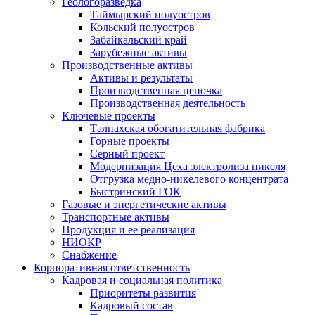
Геологоразведка
Таймырский полуостров
Кольский полуостров
Забайкальский край
Зарубежные активы
Производственные активы
Активы и результаты
Производственная цепочка
Производственная деятельность
Ключевые проекты
Талнахская обогатительная фабрика
Горные проекты
Серный проект
Модернизация Цеха электролиза никеля
Отгрузка медно-никелевого концентрата
Быстринский ГОК
Газовые и энергетические активы
Транспортные активы
Продукция и ее реализация
НИОКР
Снабжение
Корпоративная ответственность
Кадровая и социальная политика
Приоритеты развития
Кадровый состав