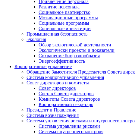
Привлечение персонала
Развитие персонала
Социальное партнерство
Мотивационные программы
Социальные программы
Социальные инвестиции
Промышленная безопасность
Экология
Обзор экологической деятельности
Экологически проекты и показатели
Сохранение биоразнообразия
Энергоэффективность
Корпоративное управление
Обращение Заместителя Председателя Совета дире
Система корпоративного управления
Совет директоров и комитеты
Совет директоров
Состав Совета директоров
Комитеты Совета директоров
Корпоративный секретарь
Президент и Правление
Система вознаграждения
Система управления рисками и внутреннего контро
Система управления рисками
Система внутреннего контроля