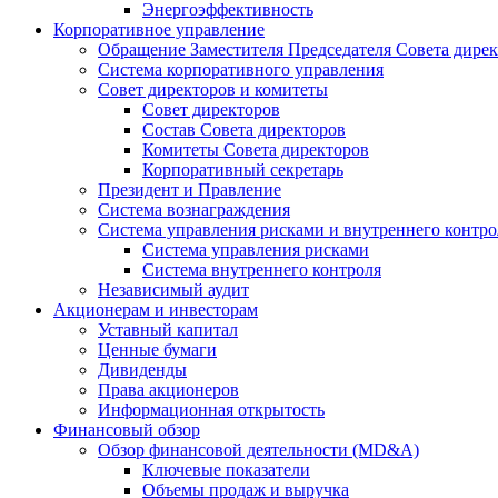
Энергоэффективность
Корпоративное управление
Обращение Заместителя Председателя Совета дире
Система корпоративного управления
Совет директоров и комитеты
Совет директоров
Состав Совета директоров
Комитеты Совета директоров
Корпоративный секретарь
Президент и Правление
Система вознаграждения
Система управления рисками и внутреннего контро
Система управления рисками
Система внутреннего контроля
Независимый аудит
Акционерам и инвесторам
Уставный капитал
Ценные бумаги
Дивиденды
Права акционеров
Информационная открытость
Финансовый обзор
Обзор финансовой деятельности (MD&A)
Ключевые показатели
Объемы продаж и выручка