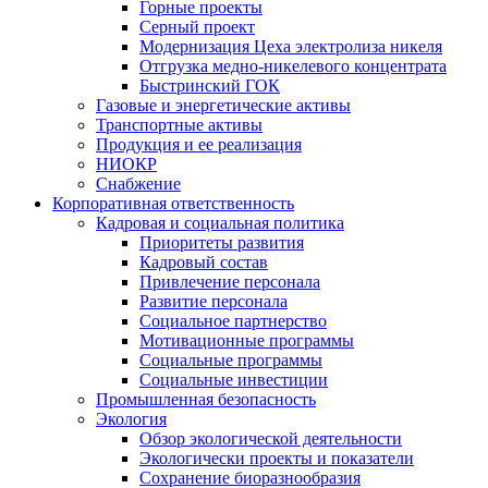
Горные проекты
Серный проект
Модернизация Цеха электролиза никеля
Отгрузка медно-никелевого концентрата
Быстринский ГОК
Газовые и энергетические активы
Транспортные активы
Продукция и ее реализация
НИОКР
Снабжение
Корпоративная ответственность
Кадровая и социальная политика
Приоритеты развития
Кадровый состав
Привлечение персонала
Развитие персонала
Социальное партнерство
Мотивационные программы
Социальные программы
Социальные инвестиции
Промышленная безопасность
Экология
Обзор экологической деятельности
Экологически проекты и показатели
Сохранение биоразнообразия