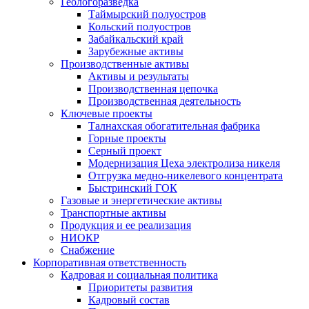
Геологоразведка
Таймырский полуостров
Кольский полуостров
Забайкальский край
Зарубежные активы
Производственные активы
Активы и результаты
Производственная цепочка
Производственная деятельность
Ключевые проекты
Талнахская обогатительная фабрика
Горные проекты
Серный проект
Модернизация Цеха электролиза никеля
Отгрузка медно-никелевого концентрата
Быстринский ГОК
Газовые и энергетические активы
Транспортные активы
Продукция и ее реализация
НИОКР
Снабжение
Корпоративная ответственность
Кадровая и социальная политика
Приоритеты развития
Кадровый состав