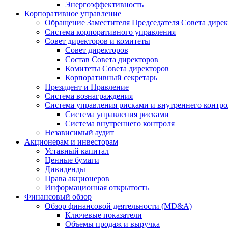
Энергоэффективность
Корпоративное управление
Обращение Заместителя Председателя Совета дире
Система корпоративного управления
Совет директоров и комитеты
Совет директоров
Состав Совета директоров
Комитеты Совета директоров
Корпоративный секретарь
Президент и Правление
Система вознаграждения
Система управления рисками и внутреннего контро
Система управления рисками
Система внутреннего контроля
Независимый аудит
Акционерам и инвесторам
Уставный капитал
Ценные бумаги
Дивиденды
Права акционеров
Информационная открытость
Финансовый обзор
Обзор финансовой деятельности (MD&A)
Ключевые показатели
Объемы продаж и выручка