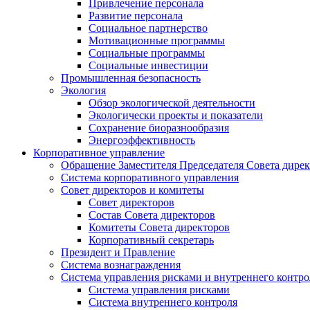
Привлечение персонала
Развитие персонала
Социальное партнерство
Мотивационные программы
Социальные программы
Социальные инвестиции
Промышленная безопасность
Экология
Обзор экологической деятельности
Экологически проекты и показатели
Сохранение биоразнообразия
Энергоэффективность
Корпоративное управление
Обращение Заместителя Председателя Совета дире
Система корпоративного управления
Совет директоров и комитеты
Совет директоров
Состав Совета директоров
Комитеты Совета директоров
Корпоративный секретарь
Президент и Правление
Система вознаграждения
Система управления рисками и внутреннего контро
Система управления рисками
Система внутреннего контроля