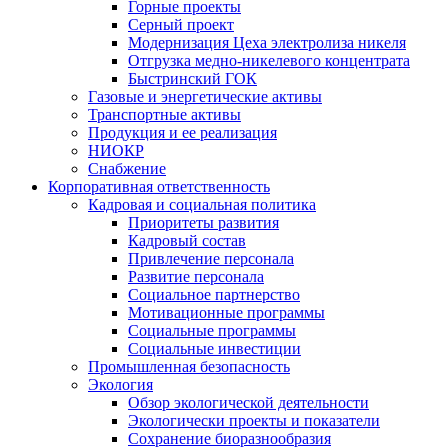
Горные проекты
Серный проект
Модернизация Цеха электролиза никеля
Отгрузка медно-никелевого концентрата
Быстринский ГОК
Газовые и энергетические активы
Транспортные активы
Продукция и ее реализация
НИОКР
Снабжение
Корпоративная ответственность
Кадровая и социальная политика
Приоритеты развития
Кадровый состав
Привлечение персонала
Развитие персонала
Социальное партнерство
Мотивационные программы
Социальные программы
Социальные инвестиции
Промышленная безопасность
Экология
Обзор экологической деятельности
Экологически проекты и показатели
Сохранение биоразнообразия