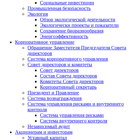
Социальные инвестиции
Промышленная безопасность
Экология
Обзор экологической деятельности
Экологически проекты и показатели
Сохранение биоразнообразия
Энергоэффективность
Корпоративное управление
Обращение Заместителя Председателя Совета
директоров
Система корпоративного управления
Совет директоров и комитеты
Совет директоров
Состав Совета директоров
Комитеты Совета директоров
Корпоративный секретарь
Президент и Правление
Система вознаграждения
Система управления рисками и внутреннего
контроля
Система управления рисками
Система внутреннего контроля
Независимый аудит
Акционерам и инвесторам
Уставный капитал