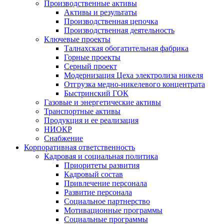
Производственные активы
Активы и результаты
Производственная цепочка
Производственная деятельность
Ключевые проекты
Талнахская обогатительная фабрика
Горные проекты
Серный проект
Модернизация Цеха электролиза никеля
Отгрузка медно-никелевого концентрата
Быстринский ГОК
Газовые и энергетические активы
Транспортные активы
Продукция и ее реализация
НИОКР
Снабжение
Корпоративная ответственность
Кадровая и социальная политика
Приоритеты развития
Кадровый состав
Привлечение персонала
Развитие персонала
Социальное партнерство
Мотивационные программы
Социальные программы