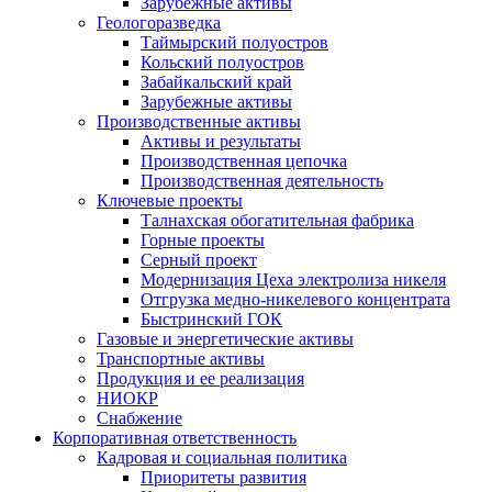
Зарубежные активы
Геологоразведка
Таймырский полуостров
Кольский полуостров
Забайкальский край
Зарубежные активы
Производственные активы
Активы и результаты
Производственная цепочка
Производственная деятельность
Ключевые проекты
Талнахская обогатительная фабрика
Горные проекты
Серный проект
Модернизация Цеха электролиза никеля
Отгрузка медно-никелевого концентрата
Быстринский ГОК
Газовые и энергетические активы
Транспортные активы
Продукция и ее реализация
НИОКР
Снабжение
Корпоративная ответственность
Кадровая и социальная политика
Приоритеты развития