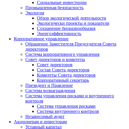
Социальные инвестиции
Промышленная безопасность
Экология
Обзор экологической деятельности
Экологически проекты и показатели
Сохранение биоразнообразия
Энергоэффективность
Корпоративное управление
Обращение Заместителя Председателя Совета
директоров
Система корпоративного управления
Совет директоров и комитеты
Совет директоров
Состав Совета директоров
Комитеты Совета директоров
Корпоративный секретарь
Президент и Правление
Система вознаграждения
Система управления рисками и внутреннего
контроля
Система управления рисками
Система внутреннего контроля
Независимый аудит
Акционерам и инвесторам
Уставный капитал