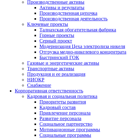
Производственные активы
Активы и результаты
Производственная цепочка
Производственная деятельность
Ключевые проекты
Талнахская обогатительная фабрика
Горные проекты
Серный проект
Модернизация Цеха электролиза никеля
Отгрузка медно-никелевого концентрата
Быстринский ГОК
Газовые и энергетические активы
Транспортные активы
Продукция и ее реализация
НИОКР
Снабжение
Корпоративная ответственность
Кадровая и социальная политика
Приоритеты развития
Кадровый состав
Привлечение персонала
Развитие персонала
Социальное партнерство
Мотивационные программы
Социальные программы