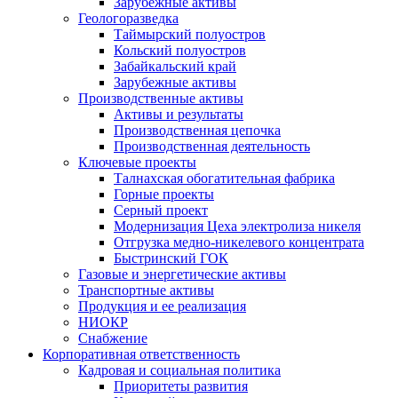
Зарубежные активы
Геологоразведка
Таймырский полуостров
Кольский полуостров
Забайкальский край
Зарубежные активы
Производственные активы
Активы и результаты
Производственная цепочка
Производственная деятельность
Ключевые проекты
Талнахская обогатительная фабрика
Горные проекты
Серный проект
Модернизация Цеха электролиза никеля
Отгрузка медно-никелевого концентрата
Быстринский ГОК
Газовые и энергетические активы
Транспортные активы
Продукция и ее реализация
НИОКР
Снабжение
Корпоративная ответственность
Кадровая и социальная политика
Приоритеты развития