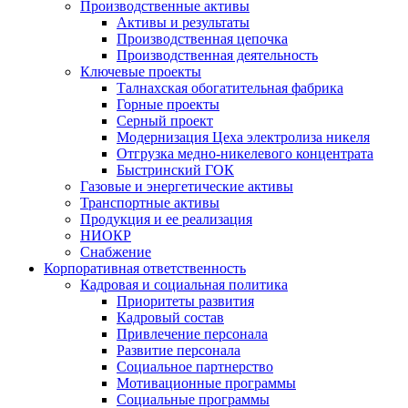
Производственные активы
Активы и результаты
Производственная цепочка
Производственная деятельность
Ключевые проекты
Талнахская обогатительная фабрика
Горные проекты
Серный проект
Модернизация Цеха электролиза никеля
Отгрузка медно-никелевого концентрата
Быстринский ГОК
Газовые и энергетические активы
Транспортные активы
Продукция и ее реализация
НИОКР
Снабжение
Корпоративная ответственность
Кадровая и социальная политика
Приоритеты развития
Кадровый состав
Привлечение персонала
Развитие персонала
Социальное партнерство
Мотивационные программы
Социальные программы