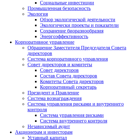
Социальные инвестиции
Промышленная безопасность
Экология
Обзор экологической деятельности
Экологически проекты и показатели
Сохранение биоразнообразия
Энергоэффективность
Корпоративное управление
Обращение Заместителя Председателя Совета
директоров
Система корпоративного управления
Совет директоров и комитеты
Совет директоров
Состав Совета директоров
Комитеты Совета директоров
Корпоративный секретарь
Президент и Правление
Система вознаграждения
Система управления рисками и внутреннего
контроля
Система управления рисками
Система внутреннего контроля
Независимый аудит
Акционерам и инвесторам
Уставный капитал