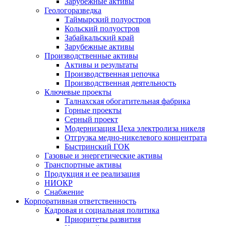
Зарубежные активы
Геологоразведка
Таймырский полуостров
Кольский полуостров
Забайкальский край
Зарубежные активы
Производственные активы
Активы и результаты
Производственная цепочка
Производственная деятельность
Ключевые проекты
Талнахская обогатительная фабрика
Горные проекты
Серный проект
Модернизация Цеха электролиза никеля
Отгрузка медно-никелевого концентрата
Быстринский ГОК
Газовые и энергетические активы
Транспортные активы
Продукция и ее реализация
НИОКР
Снабжение
Корпоративная ответственность
Кадровая и социальная политика
Приоритеты развития