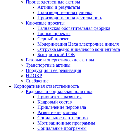
Производственные активы
Активы и результаты
Производственная цепочка
Производственная деятельность
Ключевые проекты
Талнахская обогатительная фабрика
Горные проекты
Серный проект
Модернизация Цеха электролиза никеля
Отгрузка медно-никелевого концентрата
Быстринский ГОК
Газовые и энергетические активы
Транспортные активы
Продукция и ее реализация
НИОКР
Снабжение
Корпоративная ответственность
Кадровая и социальная политика
Приоритеты развития
Кадровый состав
Привлечение персонала
Развитие персонала
Социальное партнерство
Мотивационные программы
Социальные программы