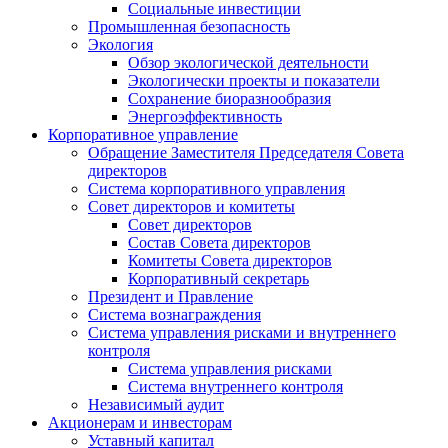
Социальные инвестиции
Промышленная безопасность
Экология
Обзор экологической деятельности
Экологически проекты и показатели
Сохранение биоразнообразия
Энергоэффективность
Корпоративное управление
Обращение Заместителя Председателя Совета
директоров
Система корпоративного управления
Совет директоров и комитеты
Совет директоров
Состав Совета директоров
Комитеты Совета директоров
Корпоративный секретарь
Президент и Правление
Система вознаграждения
Система управления рисками и внутреннего
контроля
Система управления рисками
Система внутреннего контроля
Независимый аудит
Акционерам и инвесторам
Уставный капитал