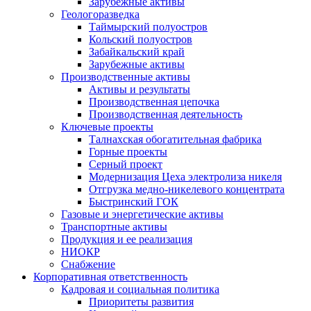
Зарубежные активы
Геологоразведка
Таймырский полуостров
Кольский полуостров
Забайкальский край
Зарубежные активы
Производственные активы
Активы и результаты
Производственная цепочка
Производственная деятельность
Ключевые проекты
Талнахская обогатительная фабрика
Горные проекты
Серный проект
Модернизация Цеха электролиза никеля
Отгрузка медно-никелевого концентрата
Быстринский ГОК
Газовые и энергетические активы
Транспортные активы
Продукция и ее реализация
НИОКР
Снабжение
Корпоративная ответственность
Кадровая и социальная политика
Приоритеты развития