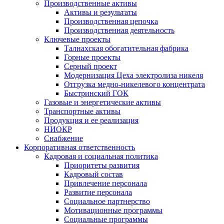
Производственные активы
Активы и результаты
Производственная цепочка
Производственная деятельность
Ключевые проекты
Талнахская обогатительная фабрика
Горные проекты
Серный проект
Модернизация Цеха электролиза никеля
Отгрузка медно-никелевого концентрата
Быстринский ГОК
Газовые и энергетические активы
Транспортные активы
Продукция и ее реализация
НИОКР
Снабжение
Корпоративная ответственность
Кадровая и социальная политика
Приоритеты развития
Кадровый состав
Привлечение персонала
Развитие персонала
Социальное партнерство
Мотивационные программы
Социальные программы