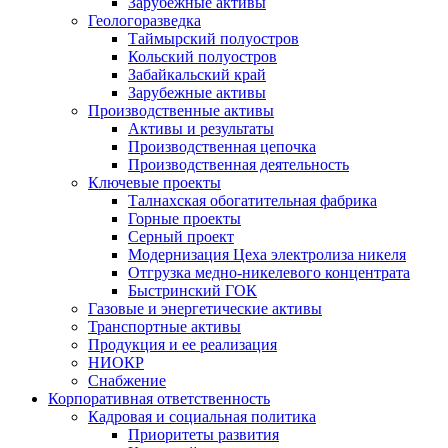
Зарубежные активы
Геологоразведка
Таймырский полуостров
Кольский полуостров
Забайкальский край
Зарубежные активы
Производственные активы
Активы и результаты
Производственная цепочка
Производственная деятельность
Ключевые проекты
Талнахская обогатительная фабрика
Горные проекты
Серный проект
Модернизация Цеха электролиза никеля
Отгрузка медно-никелевого концентрата
Быстринский ГОК
Газовые и энергетические активы
Транспортные активы
Продукция и ее реализация
НИОКР
Снабжение
Корпоративная ответственность
Кадровая и социальная политика
Приоритеты развития