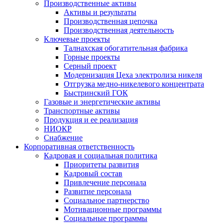
Производственные активы
Активы и результаты
Производственная цепочка
Производственная деятельность
Ключевые проекты
Талнахская обогатительная фабрика
Горные проекты
Серный проект
Модернизация Цеха электролиза никеля
Отгрузка медно-никелевого концентрата
Быстринский ГОК
Газовые и энергетические активы
Транспортные активы
Продукция и ее реализация
НИОКР
Снабжение
Корпоративная ответственность
Кадровая и социальная политика
Приоритеты развития
Кадровый состав
Привлечение персонала
Развитие персонала
Социальное партнерство
Мотивационные программы
Социальные программы