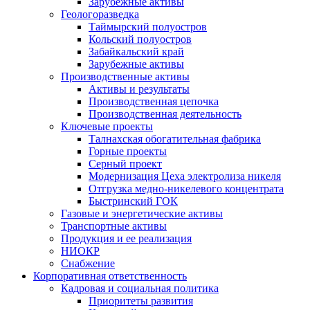
Зарубежные активы
Геологоразведка
Таймырский полуостров
Кольский полуостров
Забайкальский край
Зарубежные активы
Производственные активы
Активы и результаты
Производственная цепочка
Производственная деятельность
Ключевые проекты
Талнахская обогатительная фабрика
Горные проекты
Серный проект
Модернизация Цеха электролиза никеля
Отгрузка медно-никелевого концентрата
Быстринский ГОК
Газовые и энергетические активы
Транспортные активы
Продукция и ее реализация
НИОКР
Снабжение
Корпоративная ответственность
Кадровая и социальная политика
Приоритеты развития