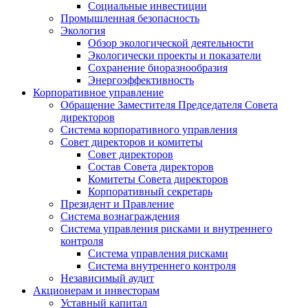
Социальные инвестиции
Промышленная безопасность
Экология
Обзор экологической деятельности
Экологически проекты и показатели
Сохранение биоразнообразия
Энергоэффективность
Корпоративное управление
Обращение Заместителя Председателя Совета
директоров
Система корпоративного управления
Совет директоров и комитеты
Совет директоров
Состав Совета директоров
Комитеты Совета директоров
Корпоративный секретарь
Президент и Правление
Система вознаграждения
Система управления рисками и внутреннего
контроля
Система управления рисками
Система внутреннего контроля
Независимый аудит
Акционерам и инвесторам
Уставный капитал