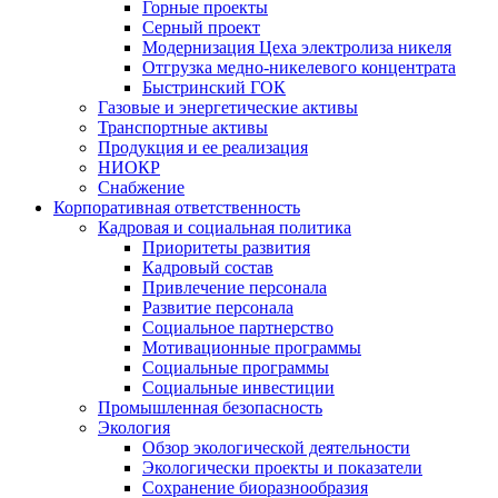
Горные проекты
Серный проект
Модернизация Цеха электролиза никеля
Отгрузка медно-никелевого концентрата
Быстринский ГОК
Газовые и энергетические активы
Транспортные активы
Продукция и ее реализация
НИОКР
Снабжение
Корпоративная ответственность
Кадровая и социальная политика
Приоритеты развития
Кадровый состав
Привлечение персонала
Развитие персонала
Социальное партнерство
Мотивационные программы
Социальные программы
Социальные инвестиции
Промышленная безопасность
Экология
Обзор экологической деятельности
Экологически проекты и показатели
Сохранение биоразнообразия