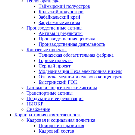
Геологоразведка
Таймырский полуостров
Кольский полуостров
Забайкальский край
Зарубежные активы
Производственные активы
Активы и результаты
Производственная цепочка
Производственная деятельность
Ключевые проекты
Талнахская обогатительная фабрика
Горные проекты
Серный проект
Модернизация Цеха электролиза никеля
Отгрузка медно-никелевого концентрата
Быстринский ГОК
Газовые и энергетические активы
Транспортные активы
Продукция и ее реализация
НИОКР
Снабжение
Корпоративная ответственность
Кадровая и социальная политика
Приоритеты развития
Кадровый состав