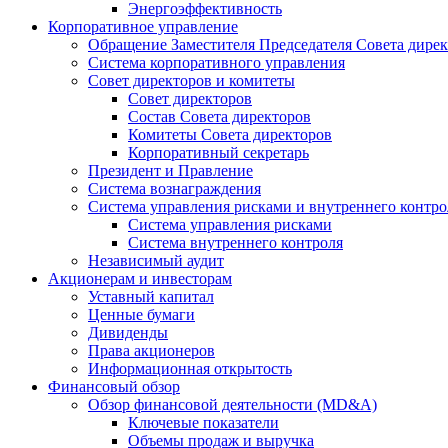
Энергоэффективность
Корпоративное управление
Обращение Заместителя Председателя Совета дире
Система корпоративного управления
Совет директоров и комитеты
Совет директоров
Состав Совета директоров
Комитеты Совета директоров
Корпоративный секретарь
Президент и Правление
Система вознаграждения
Система управления рисками и внутреннего контро
Система управления рисками
Система внутреннего контроля
Независимый аудит
Акционерам и инвесторам
Уставный капитал
Ценные бумаги
Дивиденды
Права акционеров
Информационная открытость
Финансовый обзор
Обзор финансовой деятельности (MD&A)
Ключевые показатели
Объемы продаж и выручка