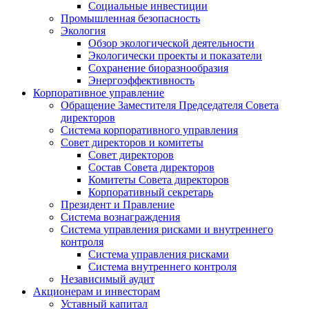
Социальные инвестиции
Промышленная безопасность
Экология
Обзор экологической деятельности
Экологически проекты и показатели
Сохранение биоразнообразия
Энергоэффективность
Корпоративное управление
Обращение Заместителя Председателя Совета
директоров
Система корпоративного управления
Совет директоров и комитеты
Совет директоров
Состав Совета директоров
Комитеты Совета директоров
Корпоративный секретарь
Президент и Правление
Система вознаграждения
Система управления рисками и внутреннего
контроля
Система управления рисками
Система внутреннего контроля
Независимый аудит
Акционерам и инвесторам
Уставный капитал