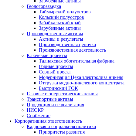
Зарубежные активы
Геологоразведка
Таймырский полуостров
Кольский полуостров
Забайкальский край
Зарубежные активы
Производственные активы
Активы и результаты
Производственная цепочка
Производственная деятельность
Ключевые проекты
Талнахская обогатительная фабрика
Горные проекты
Серный проект
Модернизация Цеха электролиза никеля
Отгрузка медно-никелевого концентрата
Быстринский ГОК
Газовые и энергетические активы
Транспортные активы
Продукция и ее реализация
НИОКР
Снабжение
Корпоративная ответственность
Кадровая и социальная политика
Приоритеты развития