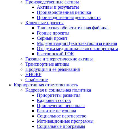
Производственные активы
Активы и результаты
Производственная цепочка
Производственная деятельность
Ключевые проекты
Талнахская обогатительная фабрика
Горные проекты
Серный проект
Модернизация Цеха электролиза никеля
Отгрузка медно-никелевого концентрата
Быстринский ГОК
Газовые и энергетические активы
Транспортные активы
Продукция и ее реализация
НИОКР
Снабжение
Корпоративная ответственность
Кадровая и социальная политика
Приоритеты развития
Кадровый состав
Привлечение персонала
Развитие персонала
Социальное партнерство
Мотивационные программы
Социальные программы