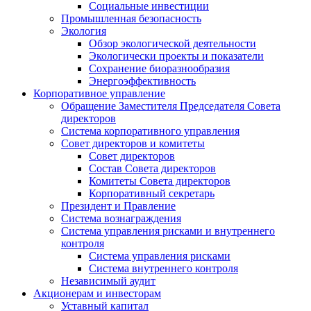
Социальные инвестиции
Промышленная безопасность
Экология
Обзор экологической деятельности
Экологически проекты и показатели
Сохранение биоразнообразия
Энергоэффективность
Корпоративное управление
Обращение Заместителя Председателя Совета
директоров
Система корпоративного управления
Совет директоров и комитеты
Совет директоров
Состав Совета директоров
Комитеты Совета директоров
Корпоративный секретарь
Президент и Правление
Система вознаграждения
Система управления рисками и внутреннего
контроля
Система управления рисками
Система внутреннего контроля
Независимый аудит
Акционерам и инвесторам
Уставный капитал