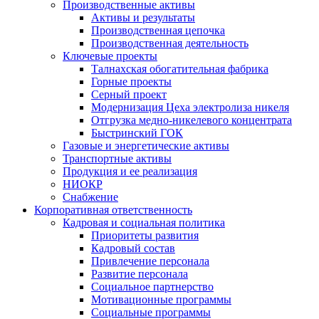
Производственные активы
Активы и результаты
Производственная цепочка
Производственная деятельность
Ключевые проекты
Талнахская обогатительная фабрика
Горные проекты
Серный проект
Модернизация Цеха электролиза никеля
Отгрузка медно-никелевого концентрата
Быстринский ГОК
Газовые и энергетические активы
Транспортные активы
Продукция и ее реализация
НИОКР
Снабжение
Корпоративная ответственность
Кадровая и социальная политика
Приоритеты развития
Кадровый состав
Привлечение персонала
Развитие персонала
Социальное партнерство
Мотивационные программы
Социальные программы