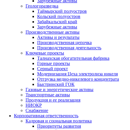
Зарубежные активы
Геологоразведка
Таймырский полуостров
Кольский полуостров
Забайкальский край
Зарубежные активы
Производственные активы
Активы и результаты
Производственная цепочка
Производственная деятельность
Ключевые проекты
Талнахская обогатительная фабрика
Горные проекты
Серный проект
Модернизация Цеха электролиза никеля
Отгрузка медно-никелевого концентрата
Быстринский ГОК
Газовые и энергетические активы
Транспортные активы
Продукция и ее реализация
НИОКР
Снабжение
Корпоративная ответственность
Кадровая и социальная политика
Приоритеты развития