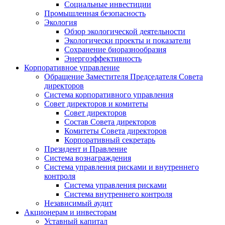
Социальные инвестиции
Промышленная безопасность
Экология
Обзор экологической деятельности
Экологически проекты и показатели
Сохранение биоразнообразия
Энергоэффективность
Корпоративное управление
Обращение Заместителя Председателя Совета
директоров
Система корпоративного управления
Совет директоров и комитеты
Совет директоров
Состав Совета директоров
Комитеты Совета директоров
Корпоративный секретарь
Президент и Правление
Система вознаграждения
Система управления рисками и внутреннего
контроля
Система управления рисками
Система внутреннего контроля
Независимый аудит
Акционерам и инвесторам
Уставный капитал