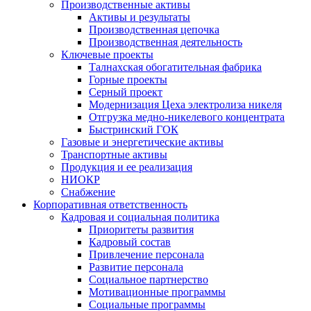
Производственные активы
Активы и результаты
Производственная цепочка
Производственная деятельность
Ключевые проекты
Талнахская обогатительная фабрика
Горные проекты
Серный проект
Модернизация Цеха электролиза никеля
Отгрузка медно-никелевого концентрата
Быстринский ГОК
Газовые и энергетические активы
Транспортные активы
Продукция и ее реализация
НИОКР
Снабжение
Корпоративная ответственность
Кадровая и социальная политика
Приоритеты развития
Кадровый состав
Привлечение персонала
Развитие персонала
Социальное партнерство
Мотивационные программы
Социальные программы