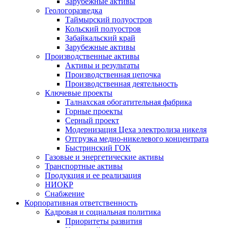
Зарубежные активы
Геологоразведка
Таймырский полуостров
Кольский полуостров
Забайкальский край
Зарубежные активы
Производственные активы
Активы и результаты
Производственная цепочка
Производственная деятельность
Ключевые проекты
Талнахская обогатительная фабрика
Горные проекты
Серный проект
Модернизация Цеха электролиза никеля
Отгрузка медно-никелевого концентрата
Быстринский ГОК
Газовые и энергетические активы
Транспортные активы
Продукция и ее реализация
НИОКР
Снабжение
Корпоративная ответственность
Кадровая и социальная политика
Приоритеты развития