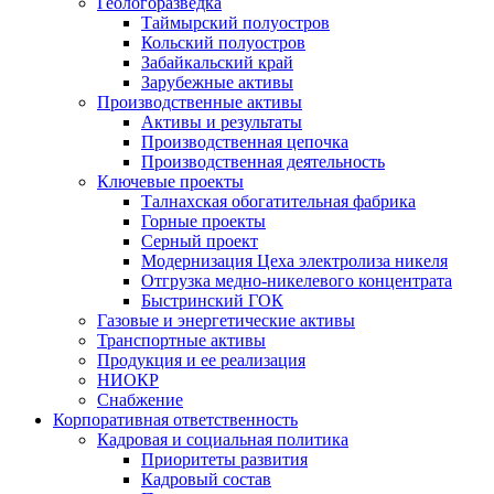
Геологоразведка
Таймырский полуостров
Кольский полуостров
Забайкальский край
Зарубежные активы
Производственные активы
Активы и результаты
Производственная цепочка
Производственная деятельность
Ключевые проекты
Талнахская обогатительная фабрика
Горные проекты
Серный проект
Модернизация Цеха электролиза никеля
Отгрузка медно-никелевого концентрата
Быстринский ГОК
Газовые и энергетические активы
Транспортные активы
Продукция и ее реализация
НИОКР
Снабжение
Корпоративная ответственность
Кадровая и социальная политика
Приоритеты развития
Кадровый состав