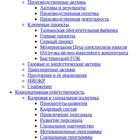
Производственные активы
Активы и результаты
Производственная цепочка
Производственная деятельность
Ключевые проекты
Талнахская обогатительная фабрика
Горные проекты
Серный проект
Модернизация Цеха электролиза никеля
Отгрузка медно-никелевого концентрата
Быстринский ГОК
Газовые и энергетические активы
Транспортные активы
Продукция и ее реализация
НИОКР
Снабжение
Корпоративная ответственность
Кадровая и социальная политика
Приоритеты развития
Кадровый состав
Привлечение персонала
Развитие персонала
Социальное партнерство
Мотивационные программы
Социальные программы