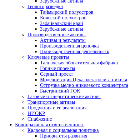
Зарубежные активы
Геологоразведка
Таймырский полуостров
Кольский полуостров
Забайкальский край
Зарубежные активы
Производственные активы
Активы и результаты
Производственная цепочка
Производственная деятельность
Ключевые проекты
Талнахская обогатительная фабрика
Горные проекты
Серный проект
Модернизация Цеха электролиза никеля
Отгрузка медно-никелевого концентрата
Быстринский ГОК
Газовые и энергетические активы
Транспортные активы
Продукция и ее реализация
НИОКР
Снабжение
Корпоративная ответственность
Кадровая и социальная политика
Приоритеты развития