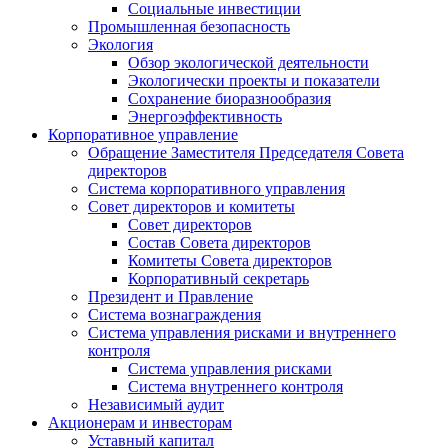
Социальные инвестиции
Промышленная безопасность
Экология
Обзор экологической деятельности
Экологически проекты и показатели
Сохранение биоразнообразия
Энергоэффективность
Корпоративное управление
Обращение Заместителя Председателя Совета
директоров
Система корпоративного управления
Совет директоров и комитеты
Совет директоров
Состав Совета директоров
Комитеты Совета директоров
Корпоративный секретарь
Президент и Правление
Система вознаграждения
Система управления рисками и внутреннего
контроля
Система управления рисками
Система внутреннего контроля
Независимый аудит
Акционерам и инвесторам
Уставный капитал