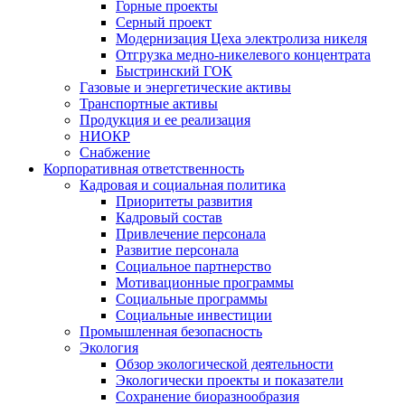
Горные проекты
Серный проект
Модернизация Цеха электролиза никеля
Отгрузка медно-никелевого концентрата
Быстринский ГОК
Газовые и энергетические активы
Транспортные активы
Продукция и ее реализация
НИОКР
Снабжение
Корпоративная ответственность
Кадровая и социальная политика
Приоритеты развития
Кадровый состав
Привлечение персонала
Развитие персонала
Социальное партнерство
Мотивационные программы
Социальные программы
Социальные инвестиции
Промышленная безопасность
Экология
Обзор экологической деятельности
Экологически проекты и показатели
Сохранение биоразнообразия