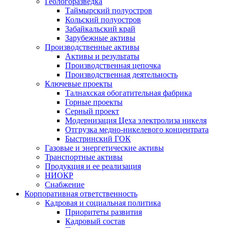
Геологоразведка
Таймырский полуостров
Кольский полуостров
Забайкальский край
Зарубежные активы
Производственные активы
Активы и результаты
Производственная цепочка
Производственная деятельность
Ключевые проекты
Талнахская обогатительная фабрика
Горные проекты
Серный проект
Модернизация Цеха электролиза никеля
Отгрузка медно-никелевого концентрата
Быстринский ГОК
Газовые и энергетические активы
Транспортные активы
Продукция и ее реализация
НИОКР
Снабжение
Корпоративная ответственность
Кадровая и социальная политика
Приоритеты развития
Кадровый состав