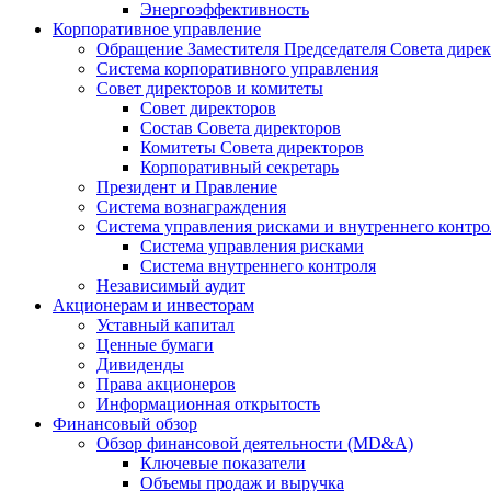
Энергоэффективность
Корпоративное управление
Обращение Заместителя Председателя Совета дире
Система корпоративного управления
Совет директоров и комитеты
Совет директоров
Состав Совета директоров
Комитеты Совета директоров
Корпоративный секретарь
Президент и Правление
Система вознаграждения
Система управления рисками и внутреннего контро
Система управления рисками
Система внутреннего контроля
Независимый аудит
Акционерам и инвесторам
Уставный капитал
Ценные бумаги
Дивиденды
Права акционеров
Информационная открытость
Финансовый обзор
Обзор финансовой деятельности (MD&A)
Ключевые показатели
Объемы продаж и выручка