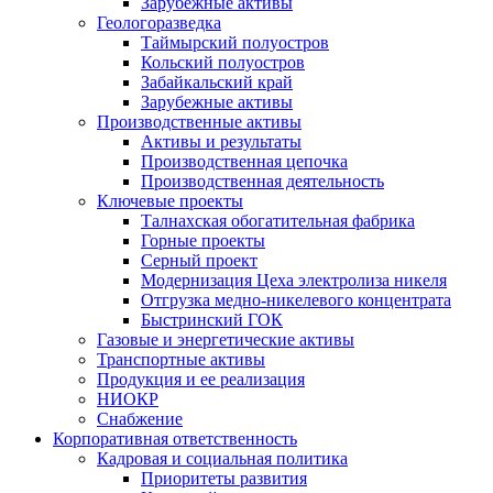
Зарубежные активы
Геологоразведка
Таймырский полуостров
Кольский полуостров
Забайкальский край
Зарубежные активы
Производственные активы
Активы и результаты
Производственная цепочка
Производственная деятельность
Ключевые проекты
Талнахская обогатительная фабрика
Горные проекты
Серный проект
Модернизация Цеха электролиза никеля
Отгрузка медно-никелевого концентрата
Быстринский ГОК
Газовые и энергетические активы
Транспортные активы
Продукция и ее реализация
НИОКР
Снабжение
Корпоративная ответственность
Кадровая и социальная политика
Приоритеты развития