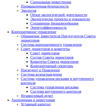
Социальные инвестиции
Промышленная безопасность
Экология
Обзор экологической деятельности
Экологически проекты и показатели
Сохранение биоразнообразия
Энергоэффективность
Корпоративное управление
Обращение Заместителя Председателя Совета
директоров
Система корпоративного управления
Совет директоров и комитеты
Совет директоров
Состав Совета директоров
Комитеты Совета директоров
Корпоративный секретарь
Президент и Правление
Система вознаграждения
Система управления рисками и внутреннего
контроля
Система управления рисками
Система внутреннего контроля
Независимый аудит
Акционерам и инвесторам
Уставный капитал