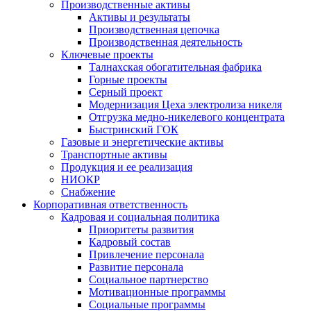
Производственные активы
Активы и результаты
Производственная цепочка
Производственная деятельность
Ключевые проекты
Талнахская обогатительная фабрика
Горные проекты
Серный проект
Модернизация Цеха электролиза никеля
Отгрузка медно-никелевого концентрата
Быстринский ГОК
Газовые и энергетические активы
Транспортные активы
Продукция и ее реализация
НИОКР
Снабжение
Корпоративная ответственность
Кадровая и социальная политика
Приоритеты развития
Кадровый состав
Привлечение персонала
Развитие персонала
Социальное партнерство
Мотивационные программы
Социальные программы