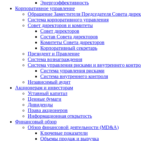
Энергоэффективность
Корпоративное управление
Обращение Заместителя Председателя Совета дире
Система корпоративного управления
Совет директоров и комитеты
Совет директоров
Состав Совета директоров
Комитеты Совета директоров
Корпоративный секретарь
Президент и Правление
Система вознаграждения
Система управления рисками и внутреннего контро
Система управления рисками
Система внутреннего контроля
Независимый аудит
Акционерам и инвесторам
Уставный капитал
Ценные бумаги
Дивиденды
Права акционеров
Информационная открытость
Финансовый обзор
Обзор финансовой деятельности (MD&A)
Ключевые показатели
Объемы продаж и выручка