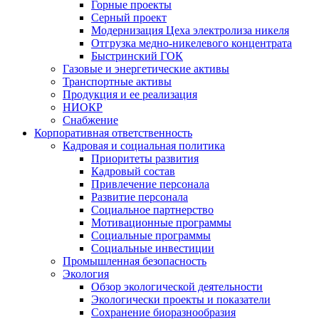
Горные проекты
Серный проект
Модернизация Цеха электролиза никеля
Отгрузка медно-никелевого концентрата
Быстринский ГОК
Газовые и энергетические активы
Транспортные активы
Продукция и ее реализация
НИОКР
Снабжение
Корпоративная ответственность
Кадровая и социальная политика
Приоритеты развития
Кадровый состав
Привлечение персонала
Развитие персонала
Социальное партнерство
Мотивационные программы
Социальные программы
Социальные инвестиции
Промышленная безопасность
Экология
Обзор экологической деятельности
Экологически проекты и показатели
Сохранение биоразнообразия