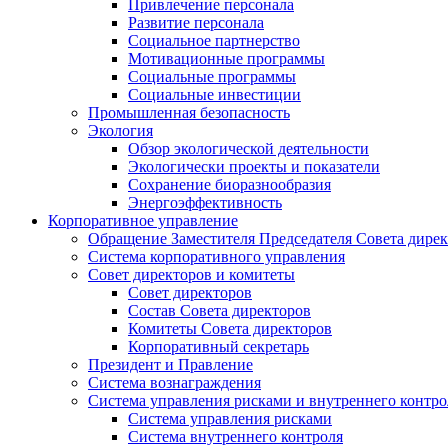
Привлечение персонала
Развитие персонала
Социальное партнерство
Мотивационные программы
Социальные программы
Социальные инвестиции
Промышленная безопасность
Экология
Обзор экологической деятельности
Экологически проекты и показатели
Сохранение биоразнообразия
Энергоэффективность
Корпоративное управление
Обращение Заместителя Председателя Совета дире
Система корпоративного управления
Совет директоров и комитеты
Совет директоров
Состав Совета директоров
Комитеты Совета директоров
Корпоративный секретарь
Президент и Правление
Система вознаграждения
Система управления рисками и внутреннего контро
Система управления рисками
Система внутреннего контроля