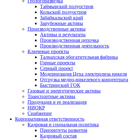
Геологоразведка
Таймырский полуостров
Кольский полуостров
Забайкальский край
Зарубежные активы
Производственные активы
Активы и результаты
Производственная цепочка
Производственная деятельность
Ключевые проекты
Талнахская обогатительная фабрика
Горные проекты
Серный проект
Модернизация Цеха электролиза никеля
Отгрузка медно-никелевого концентрата
Быстринский ГОК
Газовые и энергетические активы
Транспортные активы
Продукция и ее реализация
НИОКР
Снабжение
Корпоративная ответственность
Кадровая и социальная политика
Приоритеты развития
Кадровый состав