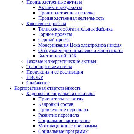
Производственные активы
Активы и результаты
Производственная цепочка
Производственная деятельность
Ключевые проекты
Талнахская обогатительная фабрика
Горные проекты
Серный проект
Модернизация Цеха электролиза никеля
Отгрузка медно-никелевого концентрата
Быстринский ГОК
Газовые и энергетические активы
Транспортные активы
Продукция и ее реализация
НИОКР
Снабжение
Корпоративная ответственность
Кадровая и социальная политика
Приоритеты развития
Кадровый состав
Привлечение персонала
Развитие персонала
Социальное партнерство
Мотивационные программы
Социальные программы