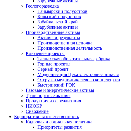
Зарубежные активы
Геологоразведка
Таймырский полуостров
Кольский полуостров
Забайкальский край
Зарубежные активы
Производственные активы
Активы и результаты
Производственная цепочка
Производственная деятельность
Ключевые проекты
Талнахская обогатительная фабрика
Горные проекты
Серный проект
Модернизация Цеха электролиза никеля
Отгрузка медно-никелевого концентрата
Быстринский ГОК
Газовые и энергетические активы
Транспортные активы
Продукция и ее реализация
НИОКР
Снабжение
Корпоративная ответственность
Кадровая и социальная политика
Приоритеты развития