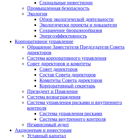
Социальные инвестиции
Промышленная безопасность
Экология
Обзор экологической деятельности
Экологически проекты и показатели
Сохранение биоразнообразия
Энергоэффективность
Корпоративное управление
Обращение Заместителя Председателя Совета
директоров
Система корпоративного управления
Совет директоров и комитеты
Совет директоров
Состав Совета директоров
Комитеты Совета директоров
Корпоративный секретарь
Президент и Правление
Система вознаграждения
Система управления рисками и внутреннего
контроля
Система управления рисками
Система внутреннего контроля
Независимый аудит
Акционерам и инвесторам
Уставный капитал