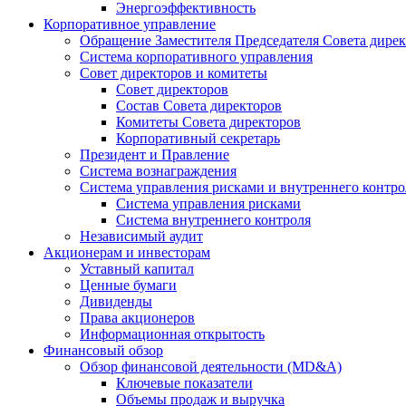
Энергоэффективность
Корпоративное управление
Обращение Заместителя Председателя Совета дире
Система корпоративного управления
Совет директоров и комитеты
Совет директоров
Состав Совета директоров
Комитеты Совета директоров
Корпоративный секретарь
Президент и Правление
Система вознаграждения
Система управления рисками и внутреннего контро
Система управления рисками
Система внутреннего контроля
Независимый аудит
Акционерам и инвесторам
Уставный капитал
Ценные бумаги
Дивиденды
Права акционеров
Информационная открытость
Финансовый обзор
Обзор финансовой деятельности (MD&A)
Ключевые показатели
Объемы продаж и выручка