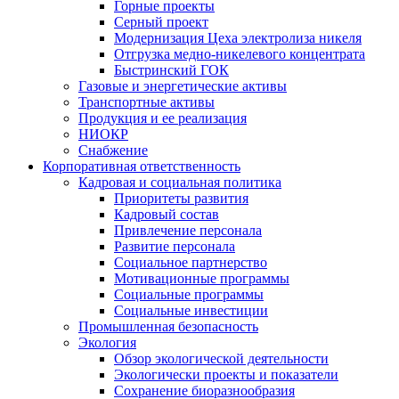
Горные проекты
Серный проект
Модернизация Цеха электролиза никеля
Отгрузка медно-никелевого концентрата
Быстринский ГОК
Газовые и энергетические активы
Транспортные активы
Продукция и ее реализация
НИОКР
Снабжение
Корпоративная ответственность
Кадровая и социальная политика
Приоритеты развития
Кадровый состав
Привлечение персонала
Развитие персонала
Социальное партнерство
Мотивационные программы
Социальные программы
Социальные инвестиции
Промышленная безопасность
Экология
Обзор экологической деятельности
Экологически проекты и показатели
Сохранение биоразнообразия