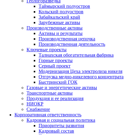
Геологоразведка
Таймырский полуостров
Кольский полуостров
Забайкальский край
Зарубежные активы
Производственные активы
Активы и результаты
Производственная цепочка
Производственная деятельность
Ключевые проекты
Талнахская обогатительная фабрика
Горные проекты
Серный проект
Модернизация Цеха электролиза никеля
Отгрузка медно-никелевого концентрата
Быстринский ГОК
Газовые и энергетические активы
Транспортные активы
Продукция и ее реализация
НИОКР
Снабжение
Корпоративная ответственность
Кадровая и социальная политика
Приоритеты развития
Кадровый состав