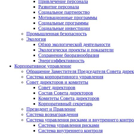
Привлечение персонала
Развитие персонала
Социальное партнерство
Мотивационные программы
Социальные программы
Социальные инвестиции
Промышленная безопасность
Экология
Обзор экологической деятельности
Экологически проекты и показатели
Сохранение биоразнообразия
Энергоэффективность
Корпоративное управление
Обращение Заместителя Председателя Совета дире
Система корпоративного управления
Совет директоров и комитеты
Совет директоров
Состав Совета директоров
Комитеты Совета директоров
Корпоративный секретарь
Президент и Правление
Система вознаграждения
Система управления рисками и внутреннего контро
Система управления рисками
Система внутреннего контроля