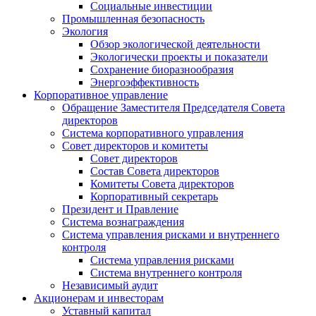
Социальные инвестиции
Промышленная безопасность
Экология
Обзор экологической деятельности
Экологически проекты и показатели
Сохранение биоразнообразия
Энергоэффективность
Корпоративное управление
Обращение Заместителя Председателя Совета
директоров
Система корпоративного управления
Совет директоров и комитеты
Совет директоров
Состав Совета директоров
Комитеты Совета директоров
Корпоративный секретарь
Президент и Правление
Система вознаграждения
Система управления рисками и внутреннего
контроля
Система управления рисками
Система внутреннего контроля
Независимый аудит
Акционерам и инвесторам
Уставный капитал