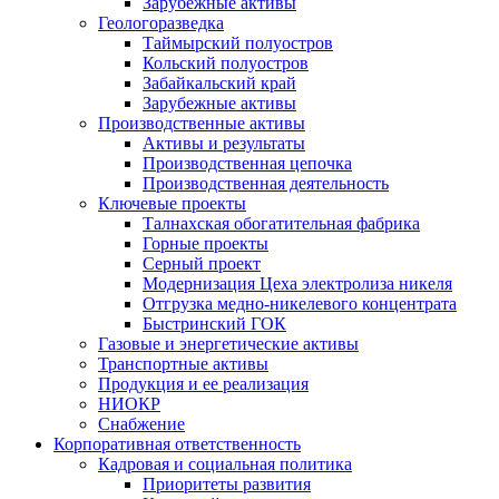
Зарубежные активы
Геологоразведка
Таймырский полуостров
Кольский полуостров
Забайкальский край
Зарубежные активы
Производственные активы
Активы и результаты
Производственная цепочка
Производственная деятельность
Ключевые проекты
Талнахская обогатительная фабрика
Горные проекты
Серный проект
Модернизация Цеха электролиза никеля
Отгрузка медно-никелевого концентрата
Быстринский ГОК
Газовые и энергетические активы
Транспортные активы
Продукция и ее реализация
НИОКР
Снабжение
Корпоративная ответственность
Кадровая и социальная политика
Приоритеты развития