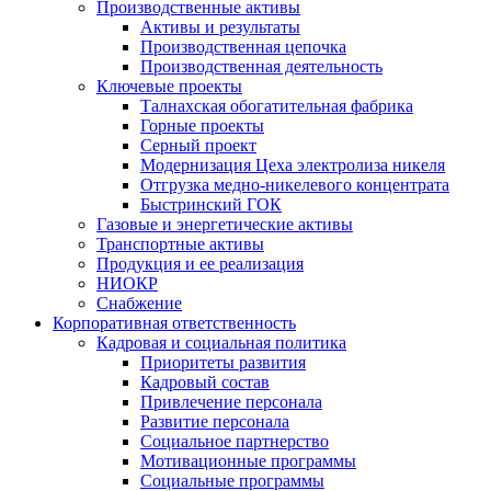
Производственные активы
Активы и результаты
Производственная цепочка
Производственная деятельность
Ключевые проекты
Талнахская обогатительная фабрика
Горные проекты
Серный проект
Модернизация Цеха электролиза никеля
Отгрузка медно-никелевого концентрата
Быстринский ГОК
Газовые и энергетические активы
Транспортные активы
Продукция и ее реализация
НИОКР
Снабжение
Корпоративная ответственность
Кадровая и социальная политика
Приоритеты развития
Кадровый состав
Привлечение персонала
Развитие персонала
Социальное партнерство
Мотивационные программы
Социальные программы