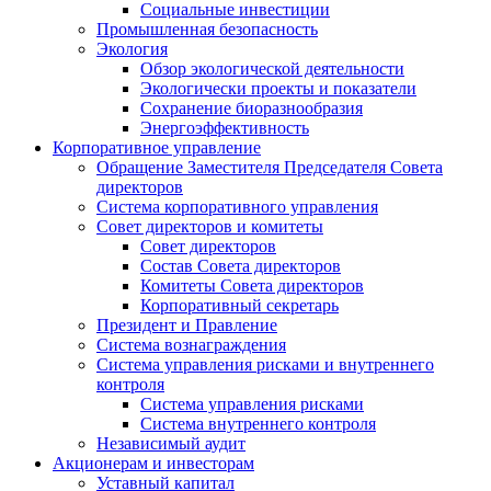
Социальные инвестиции
Промышленная безопасность
Экология
Обзор экологической деятельности
Экологически проекты и показатели
Сохранение биоразнообразия
Энергоэффективность
Корпоративное управление
Обращение Заместителя Председателя Совета
директоров
Система корпоративного управления
Совет директоров и комитеты
Совет директоров
Состав Совета директоров
Комитеты Совета директоров
Корпоративный секретарь
Президент и Правление
Система вознаграждения
Система управления рисками и внутреннего
контроля
Система управления рисками
Система внутреннего контроля
Независимый аудит
Акционерам и инвесторам
Уставный капитал