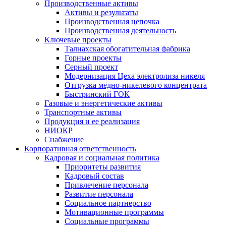
Производственные активы
Активы и результаты
Производственная цепочка
Производственная деятельность
Ключевые проекты
Талнахская обогатительная фабрика
Горные проекты
Серный проект
Модернизация Цеха электролиза никеля
Отгрузка медно-никелевого концентрата
Быстринский ГОК
Газовые и энергетические активы
Транспортные активы
Продукция и ее реализация
НИОКР
Снабжение
Корпоративная ответственность
Кадровая и социальная политика
Приоритеты развития
Кадровый состав
Привлечение персонала
Развитие персонала
Социальное партнерство
Мотивационные программы
Социальные программы