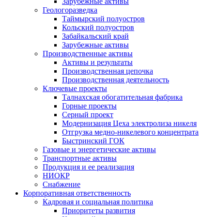
Зарубежные активы
Геологоразведка
Таймырский полуостров
Кольский полуостров
Забайкальский край
Зарубежные активы
Производственные активы
Активы и результаты
Производственная цепочка
Производственная деятельность
Ключевые проекты
Талнахская обогатительная фабрика
Горные проекты
Серный проект
Модернизация Цеха электролиза никеля
Отгрузка медно-никелевого концентрата
Быстринский ГОК
Газовые и энергетические активы
Транспортные активы
Продукция и ее реализация
НИОКР
Снабжение
Корпоративная ответственность
Кадровая и социальная политика
Приоритеты развития