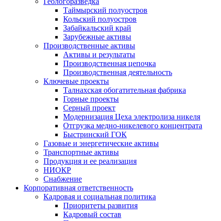
Геологоразведка
Таймырский полуостров
Кольский полуостров
Забайкальский край
Зарубежные активы
Производственные активы
Активы и результаты
Производственная цепочка
Производственная деятельность
Ключевые проекты
Талнахская обогатительная фабрика
Горные проекты
Серный проект
Модернизация Цеха электролиза никеля
Отгрузка медно-никелевого концентрата
Быстринский ГОК
Газовые и энергетические активы
Транспортные активы
Продукция и ее реализация
НИОКР
Снабжение
Корпоративная ответственность
Кадровая и социальная политика
Приоритеты развития
Кадровый состав