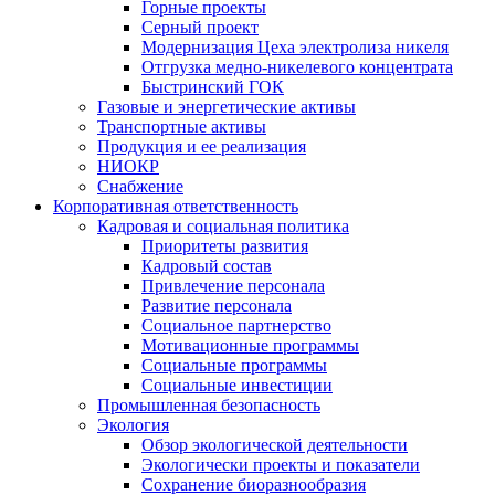
Горные проекты
Серный проект
Модернизация Цеха электролиза никеля
Отгрузка медно-никелевого концентрата
Быстринский ГОК
Газовые и энергетические активы
Транспортные активы
Продукция и ее реализация
НИОКР
Снабжение
Корпоративная ответственность
Кадровая и социальная политика
Приоритеты развития
Кадровый состав
Привлечение персонала
Развитие персонала
Социальное партнерство
Мотивационные программы
Социальные программы
Социальные инвестиции
Промышленная безопасность
Экология
Обзор экологической деятельности
Экологически проекты и показатели
Сохранение биоразнообразия