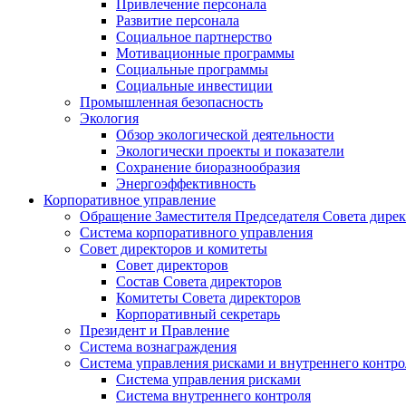
Привлечение персонала
Развитие персонала
Социальное партнерство
Мотивационные программы
Социальные программы
Социальные инвестиции
Промышленная безопасность
Экология
Обзор экологической деятельности
Экологически проекты и показатели
Сохранение биоразнообразия
Энергоэффективность
Корпоративное управление
Обращение Заместителя Председателя Совета дире
Система корпоративного управления
Совет директоров и комитеты
Совет директоров
Состав Совета директоров
Комитеты Совета директоров
Корпоративный секретарь
Президент и Правление
Система вознаграждения
Система управления рисками и внутреннего контро
Система управления рисками
Система внутреннего контроля