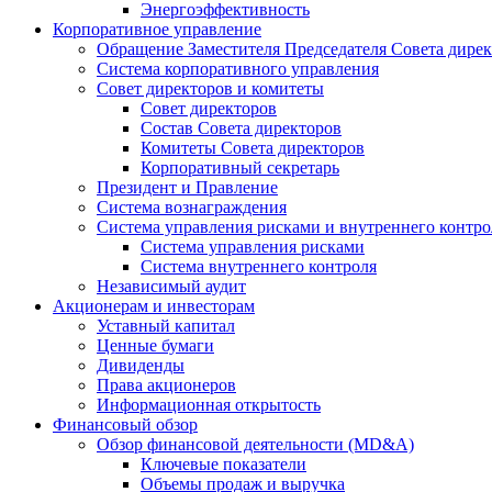
Энергоэффективность
Корпоративное управление
Обращение Заместителя Председателя Совета дире
Система корпоративного управления
Совет директоров и комитеты
Совет директоров
Состав Совета директоров
Комитеты Совета директоров
Корпоративный секретарь
Президент и Правление
Система вознаграждения
Система управления рисками и внутреннего контро
Система управления рисками
Система внутреннего контроля
Независимый аудит
Акционерам и инвесторам
Уставный капитал
Ценные бумаги
Дивиденды
Права акционеров
Информационная открытость
Финансовый обзор
Обзор финансовой деятельности (MD&A)
Ключевые показатели
Объемы продаж и выручка