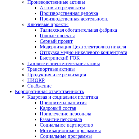
Производственные активы
Активы и результаты
Производственная цепочка
Производственная деятельность
Ключевые проекты
Талнахская обогатительная фабрика
Горные проекты
Серный проект
Модернизация Цеха электролиза никеля
Отгрузка медно-никелевого концентрата
Быстринский ГОК
Газовые и энергетические активы
Транспортные активы
Продукция и ее реализация
НИОКР
Снабжение
Корпоративная ответственность
Кадровая и социальная политика
Приоритеты развития
Кадровый состав
Привлечение персонала
Развитие персонала
Социальное партнерство
Мотивационные программы
Социальные программы