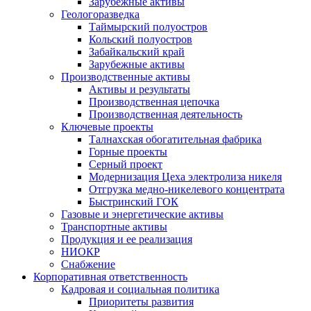
Зарубежные активы
Геологоразведка
Таймырский полуостров
Кольский полуостров
Забайкальский край
Зарубежные активы
Производственные активы
Активы и результаты
Производственная цепочка
Производственная деятельность
Ключевые проекты
Талнахская обогатительная фабрика
Горные проекты
Серный проект
Модернизация Цеха электролиза никеля
Отгрузка медно-никелевого концентрата
Быстринский ГОК
Газовые и энергетические активы
Транспортные активы
Продукция и ее реализация
НИОКР
Снабжение
Корпоративная ответственность
Кадровая и социальная политика
Приоритеты развития