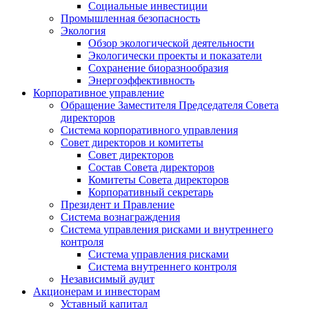
Социальные инвестиции
Промышленная безопасность
Экология
Обзор экологической деятельности
Экологически проекты и показатели
Сохранение биоразнообразия
Энергоэффективность
Корпоративное управление
Обращение Заместителя Председателя Совета
директоров
Система корпоративного управления
Совет директоров и комитеты
Совет директоров
Состав Совета директоров
Комитеты Совета директоров
Корпоративный секретарь
Президент и Правление
Система вознаграждения
Система управления рисками и внутреннего
контроля
Система управления рисками
Система внутреннего контроля
Независимый аудит
Акционерам и инвесторам
Уставный капитал