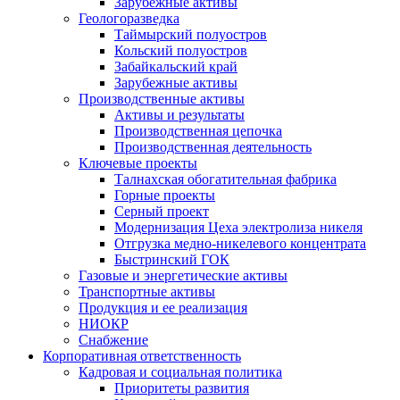
Зарубежные активы
Геологоразведка
Таймырский полуостров
Кольский полуостров
Забайкальский край
Зарубежные активы
Производственные активы
Активы и результаты
Производственная цепочка
Производственная деятельность
Ключевые проекты
Талнахская обогатительная фабрика
Горные проекты
Серный проект
Модернизация Цеха электролиза никеля
Отгрузка медно-никелевого концентрата
Быстринский ГОК
Газовые и энергетические активы
Транспортные активы
Продукция и ее реализация
НИОКР
Снабжение
Корпоративная ответственность
Кадровая и социальная политика
Приоритеты развития