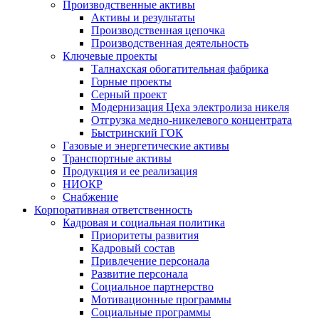
Производственные активы
Активы и результаты
Производственная цепочка
Производственная деятельность
Ключевые проекты
Талнахская обогатительная фабрика
Горные проекты
Серный проект
Модернизация Цеха электролиза никеля
Отгрузка медно-никелевого концентрата
Быстринский ГОК
Газовые и энергетические активы
Транспортные активы
Продукция и ее реализация
НИОКР
Снабжение
Корпоративная ответственность
Кадровая и социальная политика
Приоритеты развития
Кадровый состав
Привлечение персонала
Развитие персонала
Социальное партнерство
Мотивационные программы
Социальные программы