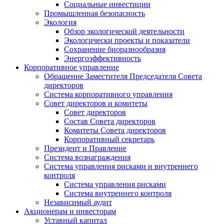
Социальные инвестиции
Промышленная безопасность
Экология
Обзор экологической деятельности
Экологически проекты и показатели
Сохранение биоразнообразия
Энергоэффективность
Корпоративное управление
Обращение Заместителя Председателя Совета
директоров
Система корпоративного управления
Совет директоров и комитеты
Совет директоров
Состав Совета директоров
Комитеты Совета директоров
Корпоративный секретарь
Президент и Правление
Система вознаграждения
Система управления рисками и внутреннего
контроля
Система управления рисками
Система внутреннего контроля
Независимый аудит
Акционерам и инвесторам
Уставный капитал