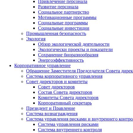
Привлечение персонала
Развитие персонала
Социальное партнерство
Мотивационные программы
Социальные программы
Социальные инвестиции
Промышленная безопасность
Экология
Обзор экологической деятельности
Экологически проекты и показатели
Сохранение биоразнообразия
Энергоэффективность
Корпоративное управление
Обращение Заместителя Председателя Совета дире
Система корпоративного управления
Совет директоров и комитеты
Совет директоров
Состав Совета директоров
Комитеты Совета директоров
Корпоративный секретарь
Президент и Правление
Система вознаграждения
Система управления рисками и внутреннего контро
Система управления рисками
Система внутреннего контроля