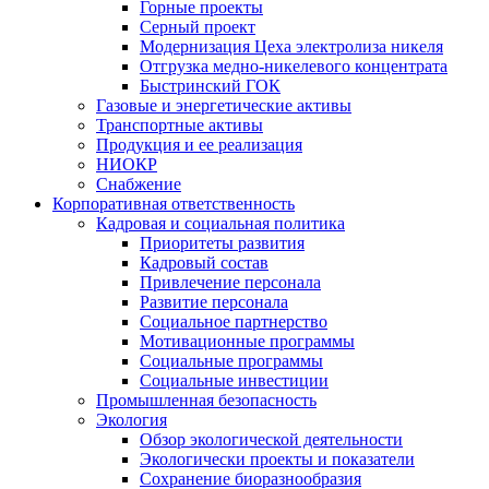
Горные проекты
Серный проект
Модернизация Цеха электролиза никеля
Отгрузка медно-никелевого концентрата
Быстринский ГОК
Газовые и энергетические активы
Транспортные активы
Продукция и ее реализация
НИОКР
Снабжение
Корпоративная ответственность
Кадровая и социальная политика
Приоритеты развития
Кадровый состав
Привлечение персонала
Развитие персонала
Социальное партнерство
Мотивационные программы
Социальные программы
Социальные инвестиции
Промышленная безопасность
Экология
Обзор экологической деятельности
Экологически проекты и показатели
Сохранение биоразнообразия