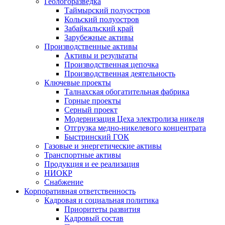
Геологоразведка
Таймырский полуостров
Кольский полуостров
Забайкальский край
Зарубежные активы
Производственные активы
Активы и результаты
Производственная цепочка
Производственная деятельность
Ключевые проекты
Талнахская обогатительная фабрика
Горные проекты
Серный проект
Модернизация Цеха электролиза никеля
Отгрузка медно-никелевого концентрата
Быстринский ГОК
Газовые и энергетические активы
Транспортные активы
Продукция и ее реализация
НИОКР
Снабжение
Корпоративная ответственность
Кадровая и социальная политика
Приоритеты развития
Кадровый состав