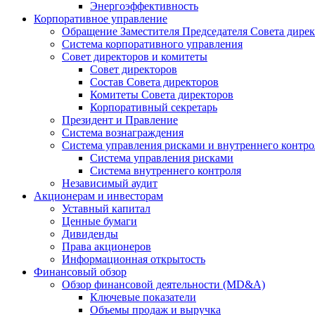
Энергоэффективность
Корпоративное управление
Обращение Заместителя Председателя Совета дире
Система корпоративного управления
Совет директоров и комитеты
Совет директоров
Состав Совета директоров
Комитеты Совета директоров
Корпоративный секретарь
Президент и Правление
Система вознаграждения
Система управления рисками и внутреннего контро
Система управления рисками
Система внутреннего контроля
Независимый аудит
Акционерам и инвесторам
Уставный капитал
Ценные бумаги
Дивиденды
Права акционеров
Информационная открытость
Финансовый обзор
Обзор финансовой деятельности (MD&A)
Ключевые показатели
Объемы продаж и выручка