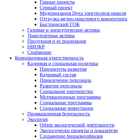
Горные проекты
Серный проект
Модернизация Цеха электролиза никеля
Отгрузка медно-никелевого концентрата
Быстринский ГОК
Газовые и энергетические активы
Транспортные активы
Продукция и ее реализация
НИОКР
Снабжение
Корпоративная ответственность
Кадровая и социальная политика
Приоритеты развития
Кадровый состав
Привлечение персонала
Развитие персонала
Социальное партнерство
Мотивационные программы
Социальные программы
Социальные инвестиции
Промышленная безопасность
Экология
Обзор экологической деятельности
Экологически проекты и показатели
Сохранение биоразнообразия