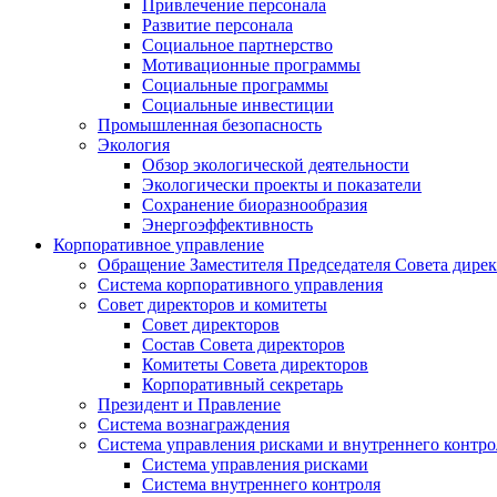
Привлечение персонала
Развитие персонала
Социальное партнерство
Мотивационные программы
Социальные программы
Социальные инвестиции
Промышленная безопасность
Экология
Обзор экологической деятельности
Экологически проекты и показатели
Сохранение биоразнообразия
Энергоэффективность
Корпоративное управление
Обращение Заместителя Председателя Совета дире
Система корпоративного управления
Совет директоров и комитеты
Совет директоров
Состав Совета директоров
Комитеты Совета директоров
Корпоративный секретарь
Президент и Правление
Система вознаграждения
Система управления рисками и внутреннего контро
Система управления рисками
Система внутреннего контроля