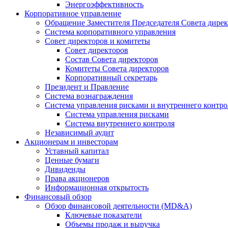
Энергоэффективность
Корпоративное управление
Обращение Заместителя Председателя Совета дире
Система корпоративного управления
Совет директоров и комитеты
Совет директоров
Состав Совета директоров
Комитеты Совета директоров
Корпоративный секретарь
Президент и Правление
Система вознаграждения
Система управления рисками и внутреннего контро
Система управления рисками
Система внутреннего контроля
Независимый аудит
Акционерам и инвесторам
Уставный капитал
Ценные бумаги
Дивиденды
Права акционеров
Информационная открытость
Финансовый обзор
Обзор финансовой деятельности (MD&A)
Ключевые показатели
Объемы продаж и выручка