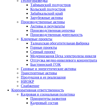
Геологоразведка
Таймырский полуостров
Кольский полуостров
Забайкальский край
Зарубежные активы
Производственные активы
Активы и результаты
Производственная цепочка
Производственная деятельность
Ключевые проекты
Талнахская обогатительная фабрика
Горные проекты
Серный проект
Модернизация Цеха электролиза никеля
Отгрузка медно-никелевого концентрата
Быстринский ГОК
Газовые и энергетические активы
Транспортные активы
Продукция и ее реализация
НИОКР
Снабжение
Корпоративная ответственность
Кадровая и социальная политика
Приоритеты развития
Кадровый состав