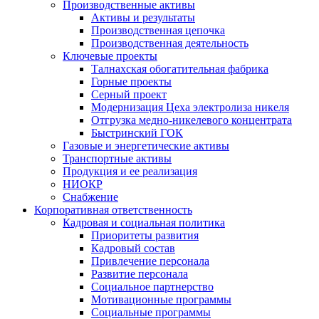
Производственные активы
Активы и результаты
Производственная цепочка
Производственная деятельность
Ключевые проекты
Талнахская обогатительная фабрика
Горные проекты
Серный проект
Модернизация Цеха электролиза никеля
Отгрузка медно-никелевого концентрата
Быстринский ГОК
Газовые и энергетические активы
Транспортные активы
Продукция и ее реализация
НИОКР
Снабжение
Корпоративная ответственность
Кадровая и социальная политика
Приоритеты развития
Кадровый состав
Привлечение персонала
Развитие персонала
Социальное партнерство
Мотивационные программы
Социальные программы