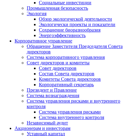
Социальные инвестиции
Промышленная безопасность
Экология
Обзор экологической деятельности
Экологически проекты и показатели
Сохранение биоразнообразия
Энергоэффективность
Корпоративное управление
Обращение Заместителя Председателя Совета
директоров
Система корпоративного управления
Совет директоров и комитеты
Совет директоров
Состав Совета директоров
Комитеты Совета директоров
Корпоративный секретарь
Президент и Правление
Система вознаграждения
Система управления рисками и внутреннего
контроля
Система управления рисками
Система внутреннего контроля
Независимый аудит
Акционерам и инвесторам
Уставный капитал