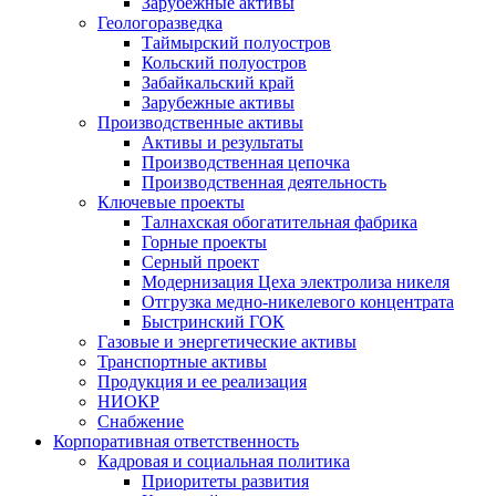
Зарубежные активы
Геологоразведка
Таймырский полуостров
Кольский полуостров
Забайкальский край
Зарубежные активы
Производственные активы
Активы и результаты
Производственная цепочка
Производственная деятельность
Ключевые проекты
Талнахская обогатительная фабрика
Горные проекты
Серный проект
Модернизация Цеха электролиза никеля
Отгрузка медно-никелевого концентрата
Быстринский ГОК
Газовые и энергетические активы
Транспортные активы
Продукция и ее реализация
НИОКР
Снабжение
Корпоративная ответственность
Кадровая и социальная политика
Приоритеты развития