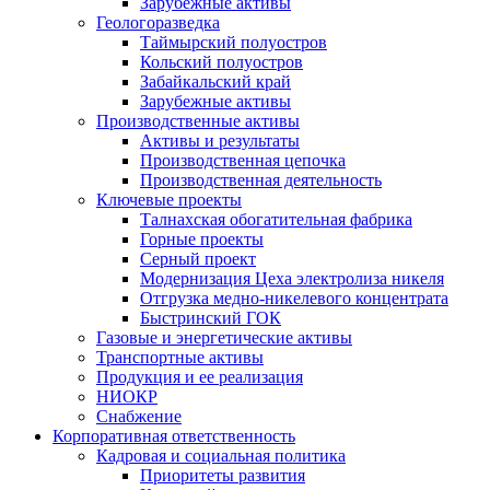
Зарубежные активы
Геологоразведка
Таймырский полуостров
Кольский полуостров
Забайкальский край
Зарубежные активы
Производственные активы
Активы и результаты
Производственная цепочка
Производственная деятельность
Ключевые проекты
Талнахская обогатительная фабрика
Горные проекты
Серный проект
Модернизация Цеха электролиза никеля
Отгрузка медно-никелевого концентрата
Быстринский ГОК
Газовые и энергетические активы
Транспортные активы
Продукция и ее реализация
НИОКР
Снабжение
Корпоративная ответственность
Кадровая и социальная политика
Приоритеты развития