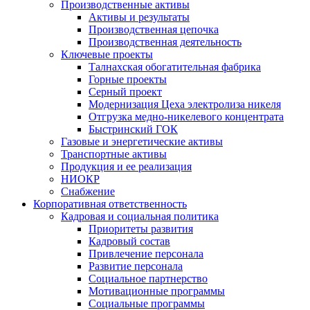
Производственные активы
Активы и результаты
Производственная цепочка
Производственная деятельность
Ключевые проекты
Талнахская обогатительная фабрика
Горные проекты
Серный проект
Модернизация Цеха электролиза никеля
Отгрузка медно-никелевого концентрата
Быстринский ГОК
Газовые и энергетические активы
Транспортные активы
Продукция и ее реализация
НИОКР
Снабжение
Корпоративная ответственность
Кадровая и социальная политика
Приоритеты развития
Кадровый состав
Привлечение персонала
Развитие персонала
Социальное партнерство
Мотивационные программы
Социальные программы