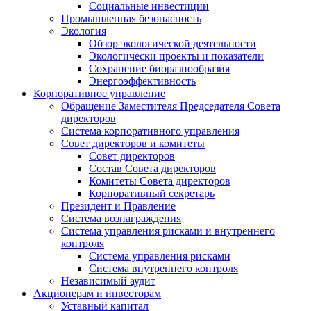
Социальные инвестиции
Промышленная безопасность
Экология
Обзор экологической деятельности
Экологически проекты и показатели
Сохранение биоразнообразия
Энергоэффективность
Корпоративное управление
Обращение Заместителя Председателя Совета
директоров
Система корпоративного управления
Совет директоров и комитеты
Совет директоров
Состав Совета директоров
Комитеты Совета директоров
Корпоративный секретарь
Президент и Правление
Система вознаграждения
Система управления рисками и внутреннего
контроля
Система управления рисками
Система внутреннего контроля
Независимый аудит
Акционерам и инвесторам
Уставный капитал