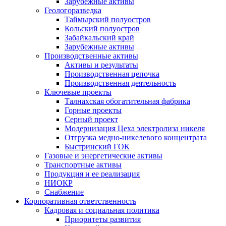
Зарубежные активы
Геологоразведка
Таймырский полуостров
Кольский полуостров
Забайкальский край
Зарубежные активы
Производственные активы
Активы и результаты
Производственная цепочка
Производственная деятельность
Ключевые проекты
Талнахская обогатительная фабрика
Горные проекты
Серный проект
Модернизация Цеха электролиза никеля
Отгрузка медно-никелевого концентрата
Быстринский ГОК
Газовые и энергетические активы
Транспортные активы
Продукция и ее реализация
НИОКР
Снабжение
Корпоративная ответственность
Кадровая и социальная политика
Приоритеты развития