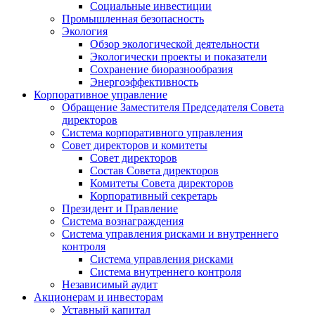
Социальные инвестиции
Промышленная безопасность
Экология
Обзор экологической деятельности
Экологически проекты и показатели
Сохранение биоразнообразия
Энергоэффективность
Корпоративное управление
Обращение Заместителя Председателя Совета
директоров
Система корпоративного управления
Совет директоров и комитеты
Совет директоров
Состав Совета директоров
Комитеты Совета директоров
Корпоративный секретарь
Президент и Правление
Система вознаграждения
Система управления рисками и внутреннего
контроля
Система управления рисками
Система внутреннего контроля
Независимый аудит
Акционерам и инвесторам
Уставный капитал