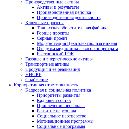
Производственные активы
Активы и результаты
Производственная цепочка
Производственная деятельность
Ключевые проекты
Талнахская обогатительная фабрика
Горные проекты
Серный проект
Модернизация Цеха электролиза никеля
Отгрузка медно-никелевого концентрата
Быстринский ГОК
Газовые и энергетические активы
Транспортные активы
Продукция и ее реализация
НИОКР
Снабжение
Корпоративная ответственность
Кадровая и социальная политика
Приоритеты развития
Кадровый состав
Привлечение персонала
Развитие персонала
Социальное партнерство
Мотивационные программы
Социальные программы