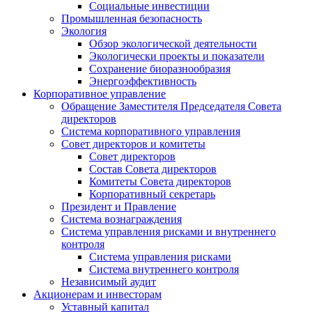
Социальные инвестиции
Промышленная безопасность
Экология
Обзор экологической деятельности
Экологически проекты и показатели
Сохранение биоразнообразия
Энергоэффективность
Корпоративное управление
Обращение Заместителя Председателя Совета
директоров
Система корпоративного управления
Совет директоров и комитеты
Совет директоров
Состав Совета директоров
Комитеты Совета директоров
Корпоративный секретарь
Президент и Правление
Система вознаграждения
Система управления рисками и внутреннего
контроля
Система управления рисками
Система внутреннего контроля
Независимый аудит
Акционерам и инвесторам
Уставный капитал