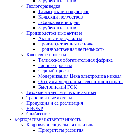
Зарубежные активы
Геологоразведка
Таймырский полуостров
Кольский полуостров
Забайкальский край
Зарубежные активы
Производственные активы
Активы и результаты
Производственная цепочка
Производственная деятельность
Ключевые проекты
Талнахская обогатительная фабрика
Горные проекты
Серный проект
Модернизация Цеха электролиза никеля
Отгрузка медно-никелевого концентрата
Быстринский ГОК
Газовые и энергетические активы
Транспортные активы
Продукция и ее реализация
НИОКР
Снабжение
Корпоративная ответственность
Кадровая и социальная политика
Приоритеты развития