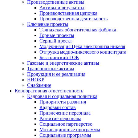
Производственные активы
Активы и результаты
Производственная цепочка
Производственная деятельность
Ключевые проекты
Талнахская обогатительная фабрика
Горные проекты
Серный проект
Модернизация Цеха электролиза никеля
Отгрузка медно-никелевого концентрата
Быстринский ГОК
Газовые и энергетические активы
Транспортные активы
Продукция и ее реализация
НИОКР
Снабжение
Корпоративная ответственность
Кадровая и социальная политика
Приоритеты развития
Кадровый состав
Привлечение персонала
Развитие персонала
Социальное партнерство
Мотивационные программы
Социальные программы