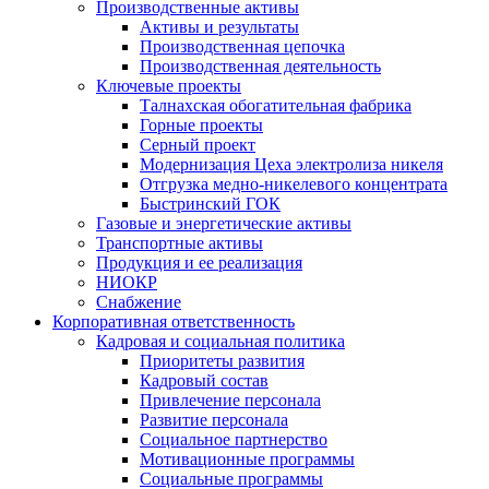
Производственные активы
Активы и результаты
Производственная цепочка
Производственная деятельность
Ключевые проекты
Талнахская обогатительная фабрика
Горные проекты
Серный проект
Модернизация Цеха электролиза никеля
Отгрузка медно-никелевого концентрата
Быстринский ГОК
Газовые и энергетические активы
Транспортные активы
Продукция и ее реализация
НИОКР
Снабжение
Корпоративная ответственность
Кадровая и социальная политика
Приоритеты развития
Кадровый состав
Привлечение персонала
Развитие персонала
Социальное партнерство
Мотивационные программы
Социальные программы