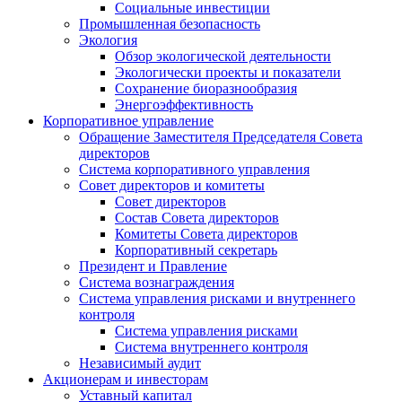
Социальные инвестиции
Промышленная безопасность
Экология
Обзор экологической деятельности
Экологически проекты и показатели
Сохранение биоразнообразия
Энергоэффективность
Корпоративное управление
Обращение Заместителя Председателя Совета
директоров
Система корпоративного управления
Совет директоров и комитеты
Совет директоров
Состав Совета директоров
Комитеты Совета директоров
Корпоративный секретарь
Президент и Правление
Система вознаграждения
Система управления рисками и внутреннего
контроля
Система управления рисками
Система внутреннего контроля
Независимый аудит
Акционерам и инвесторам
Уставный капитал