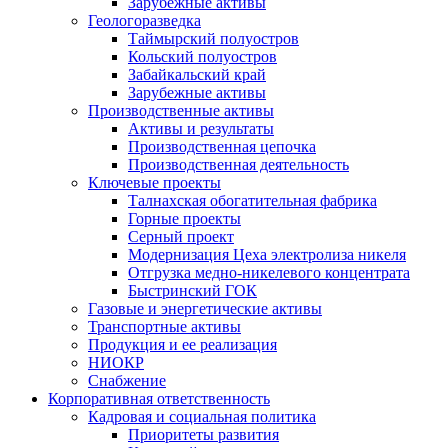
Зарубежные активы
Геологоразведка
Таймырский полуостров
Кольский полуостров
Забайкальский край
Зарубежные активы
Производственные активы
Активы и результаты
Производственная цепочка
Производственная деятельность
Ключевые проекты
Талнахская обогатительная фабрика
Горные проекты
Серный проект
Модернизация Цеха электролиза никеля
Отгрузка медно-никелевого концентрата
Быстринский ГОК
Газовые и энергетические активы
Транспортные активы
Продукция и ее реализация
НИОКР
Снабжение
Корпоративная ответственность
Кадровая и социальная политика
Приоритеты развития