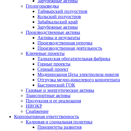
Зарубежные активы
Геологоразведка
Таймырский полуостров
Кольский полуостров
Забайкальский край
Зарубежные активы
Производственные активы
Активы и результаты
Производственная цепочка
Производственная деятельность
Ключевые проекты
Талнахская обогатительная фабрика
Горные проекты
Серный проект
Модернизация Цеха электролиза никеля
Отгрузка медно-никелевого концентрата
Быстринский ГОК
Газовые и энергетические активы
Транспортные активы
Продукция и ее реализация
НИОКР
Снабжение
Корпоративная ответственность
Кадровая и социальная политика
Приоритеты развития