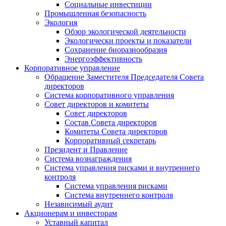
Социальные инвестиции
Промышленная безопасность
Экология
Обзор экологической деятельности
Экологически проекты и показатели
Сохранение биоразнообразия
Энергоэффективность
Корпоративное управление
Обращение Заместителя Председателя Совета
директоров
Система корпоративного управления
Совет директоров и комитеты
Совет директоров
Состав Совета директоров
Комитеты Совета директоров
Корпоративный секретарь
Президент и Правление
Система вознаграждения
Система управления рисками и внутреннего
контроля
Система управления рисками
Система внутреннего контроля
Независимый аудит
Акционерам и инвесторам
Уставный капитал