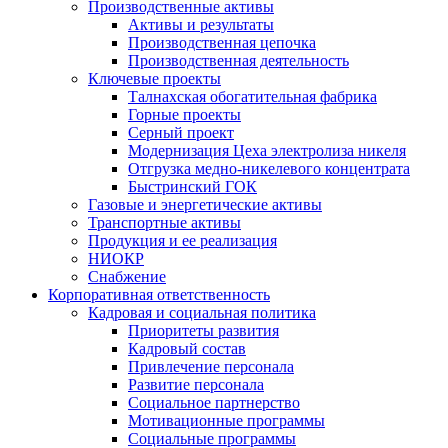
Производственные активы
Активы и результаты
Производственная цепочка
Производственная деятельность
Ключевые проекты
Талнахская обогатительная фабрика
Горные проекты
Серный проект
Модернизация Цеха электролиза никеля
Отгрузка медно-никелевого концентрата
Быстринский ГОК
Газовые и энергетические активы
Транспортные активы
Продукция и ее реализация
НИОКР
Снабжение
Корпоративная ответственность
Кадровая и социальная политика
Приоритеты развития
Кадровый состав
Привлечение персонала
Развитие персонала
Социальное партнерство
Мотивационные программы
Социальные программы