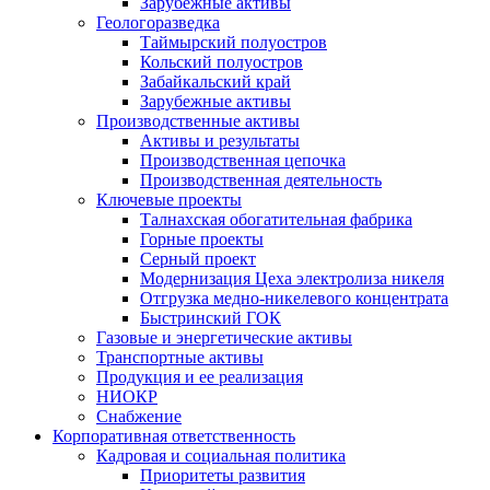
Зарубежные активы
Геологоразведка
Таймырский полуостров
Кольский полуостров
Забайкальский край
Зарубежные активы
Производственные активы
Активы и результаты
Производственная цепочка
Производственная деятельность
Ключевые проекты
Талнахская обогатительная фабрика
Горные проекты
Серный проект
Модернизация Цеха электролиза никеля
Отгрузка медно-никелевого концентрата
Быстринский ГОК
Газовые и энергетические активы
Транспортные активы
Продукция и ее реализация
НИОКР
Снабжение
Корпоративная ответственность
Кадровая и социальная политика
Приоритеты развития