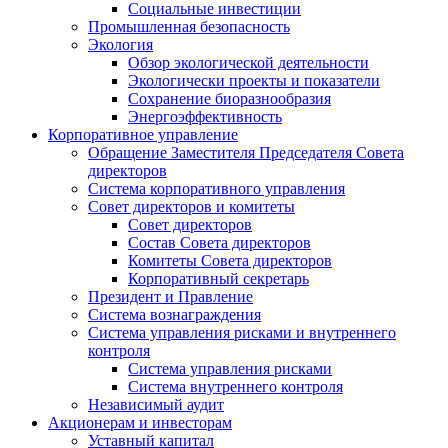
Социальные инвестиции
Промышленная безопасность
Экология
Обзор экологической деятельности
Экологически проекты и показатели
Сохранение биоразнообразия
Энергоэффективность
Корпоративное управление
Обращение Заместителя Председателя Совета
директоров
Система корпоративного управления
Совет директоров и комитеты
Совет директоров
Состав Совета директоров
Комитеты Совета директоров
Корпоративный секретарь
Президент и Правление
Система вознаграждения
Система управления рисками и внутреннего
контроля
Система управления рисками
Система внутреннего контроля
Независимый аудит
Акционерам и инвесторам
Уставный капитал