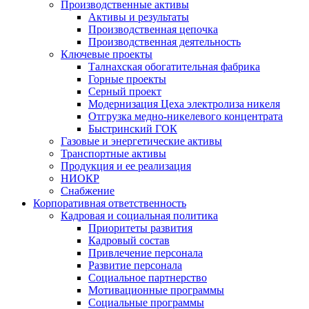
Производственные активы
Активы и результаты
Производственная цепочка
Производственная деятельность
Ключевые проекты
Талнахская обогатительная фабрика
Горные проекты
Серный проект
Модернизация Цеха электролиза никеля
Отгрузка медно-никелевого концентрата
Быстринский ГОК
Газовые и энергетические активы
Транспортные активы
Продукция и ее реализация
НИОКР
Снабжение
Корпоративная ответственность
Кадровая и социальная политика
Приоритеты развития
Кадровый состав
Привлечение персонала
Развитие персонала
Социальное партнерство
Мотивационные программы
Социальные программы