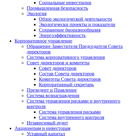
Социальные инвестиции
Промышленная безопасность
Экология
Обзор экологической деятельности
Экологически проекты и показатели
Сохранение биоразнообразия
Энергоэффективность
Корпоративное управление
Обращение Заместителя Председателя Совета
директоров
Система корпоративного управления
Совет директоров и комитеты
Совет директоров
Состав Совета директоров
Комитеты Совета директоров
Корпоративный секретарь
Президент и Правление
Система вознаграждения
Система управления рисками и внутреннего
контроля
Система управления рисками
Система внутреннего контроля
Независимый аудит
Акционерам и инвесторам
Уставный капитал