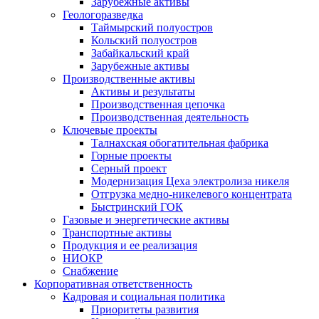
Зарубежные активы
Геологоразведка
Таймырский полуостров
Кольский полуостров
Забайкальский край
Зарубежные активы
Производственные активы
Активы и результаты
Производственная цепочка
Производственная деятельность
Ключевые проекты
Талнахская обогатительная фабрика
Горные проекты
Серный проект
Модернизация Цеха электролиза никеля
Отгрузка медно-никелевого концентрата
Быстринский ГОК
Газовые и энергетические активы
Транспортные активы
Продукция и ее реализация
НИОКР
Снабжение
Корпоративная ответственность
Кадровая и социальная политика
Приоритеты развития