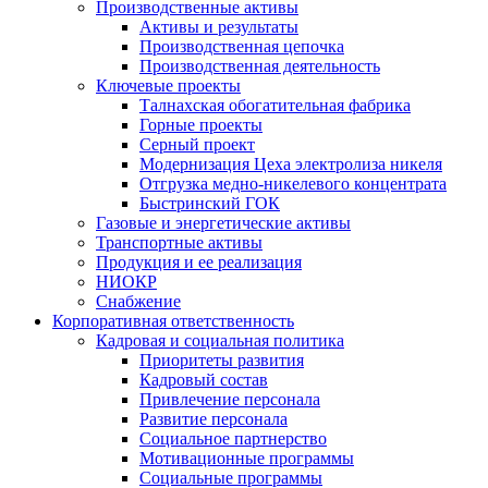
Производственные активы
Активы и результаты
Производственная цепочка
Производственная деятельность
Ключевые проекты
Талнахская обогатительная фабрика
Горные проекты
Серный проект
Модернизация Цеха электролиза никеля
Отгрузка медно-никелевого концентрата
Быстринский ГОК
Газовые и энергетические активы
Транспортные активы
Продукция и ее реализация
НИОКР
Снабжение
Корпоративная ответственность
Кадровая и социальная политика
Приоритеты развития
Кадровый состав
Привлечение персонала
Развитие персонала
Социальное партнерство
Мотивационные программы
Социальные программы