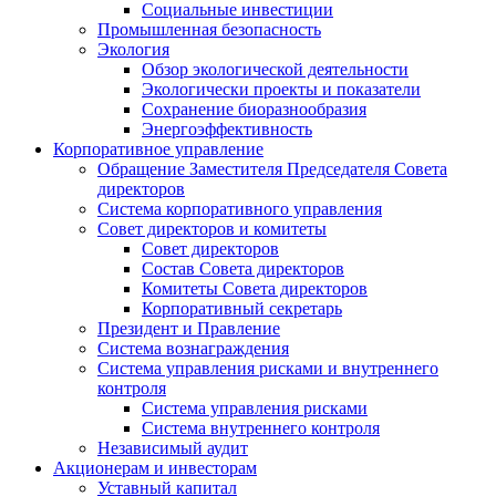
Социальные инвестиции
Промышленная безопасность
Экология
Обзор экологической деятельности
Экологически проекты и показатели
Сохранение биоразнообразия
Энергоэффективность
Корпоративное управление
Обращение Заместителя Председателя Совета
директоров
Система корпоративного управления
Совет директоров и комитеты
Совет директоров
Состав Совета директоров
Комитеты Совета директоров
Корпоративный секретарь
Президент и Правление
Система вознаграждения
Система управления рисками и внутреннего
контроля
Система управления рисками
Система внутреннего контроля
Независимый аудит
Акционерам и инвесторам
Уставный капитал