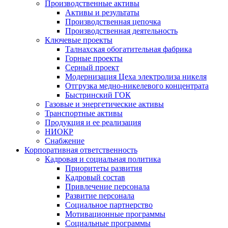
Производственные активы
Активы и результаты
Производственная цепочка
Производственная деятельность
Ключевые проекты
Талнахская обогатительная фабрика
Горные проекты
Серный проект
Модернизация Цеха электролиза никеля
Отгрузка медно-никелевого концентрата
Быстринский ГОК
Газовые и энергетические активы
Транспортные активы
Продукция и ее реализация
НИОКР
Снабжение
Корпоративная ответственность
Кадровая и социальная политика
Приоритеты развития
Кадровый состав
Привлечение персонала
Развитие персонала
Социальное партнерство
Мотивационные программы
Социальные программы