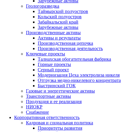
Зарубежные активы
Геологоразведка
Таймырский полуостров
Кольский полуостров
Забайкальский край
Зарубежные активы
Производственные активы
Активы и результаты
Производственная цепочка
Производственная деятельность
Ключевые проекты
Талнахская обогатительная фабрика
Горные проекты
Серный проект
Модернизация Цеха электролиза никеля
Отгрузка медно-никелевого концентрата
Быстринский ГОК
Газовые и энергетические активы
Транспортные активы
Продукция и ее реализация
НИОКР
Снабжение
Корпоративная ответственность
Кадровая и социальная политика
Приоритеты развития