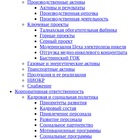
Производственные активы
Активы и результаты
Производственная цепочка
Производственная деятельность
Ключевые проекты
Талнахская обогатительная фабрика
Горные проекты
Серный проект
Модернизация Цеха электролиза никеля
Отгрузка медно-никелевого концентрата
Быстринский ГОК
Газовые и энергетические активы
Транспортные активы
Продукция и ее реализация
НИОКР
Снабжение
Корпоративная ответственность
Кадровая и социальная политика
Приоритеты развития
Кадровый состав
Привлечение персонала
Развитие персонала
Социальное партнерство
Мотивационные программы
Социальные программы