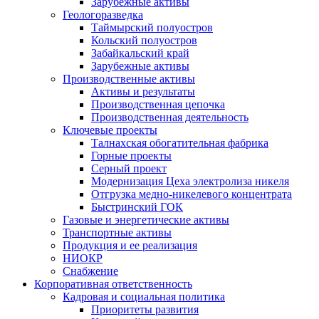
Зарубежные активы
Геологоразведка
Таймырский полуостров
Кольский полуостров
Забайкальский край
Зарубежные активы
Производственные активы
Активы и результаты
Производственная цепочка
Производственная деятельность
Ключевые проекты
Талнахская обогатительная фабрика
Горные проекты
Серный проект
Модернизация Цеха электролиза никеля
Отгрузка медно-никелевого концентрата
Быстринский ГОК
Газовые и энергетические активы
Транспортные активы
Продукция и ее реализация
НИОКР
Снабжение
Корпоративная ответственность
Кадровая и социальная политика
Приоритеты развития