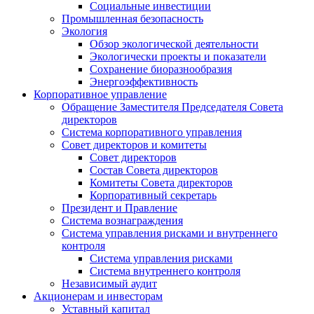
Социальные инвестиции
Промышленная безопасность
Экология
Обзор экологической деятельности
Экологически проекты и показатели
Сохранение биоразнообразия
Энергоэффективность
Корпоративное управление
Обращение Заместителя Председателя Совета
директоров
Система корпоративного управления
Совет директоров и комитеты
Совет директоров
Состав Совета директоров
Комитеты Совета директоров
Корпоративный секретарь
Президент и Правление
Система вознаграждения
Система управления рисками и внутреннего
контроля
Система управления рисками
Система внутреннего контроля
Независимый аудит
Акционерам и инвесторам
Уставный капитал